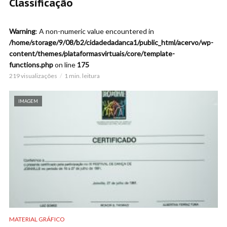
Classificação
Warning
: A non-numeric value encountered in
/home/storage/9/08/b2/cidadedadanca1/public_html/acervo/wp-
content/themes/plataformasvirtuais/core/template-
functions.php
on line
175
219 visualizações
1 min. leitura
IMAGEM
MATERIAL GRÁFICO