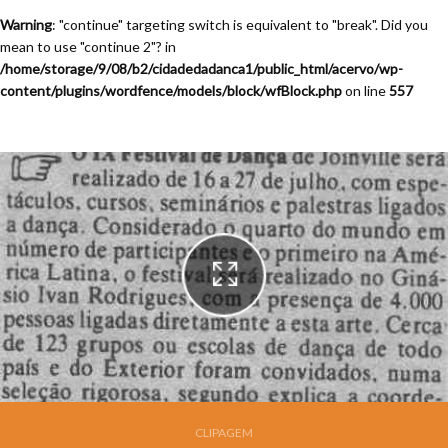
Warning
: "continue" targeting switch is equivalent to "break". Did you
mean to use "continue 2"? in
/home/storage/9/08/b2/cidadedadanca1/public_html/acervo/wp-
content/plugins/wordfence/models/block/wfBlock.php
on line
557
LEAD Technologies Inc. V1.01
CLIPAGEM