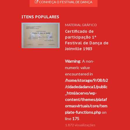
CONHEÇA O FESTIVAL DE DANÇA
ITENS POPULARES
MATERIAL GRÁFICO
Certificado de
participação 1º
Festival de Dança de
Joinville 1983
Warning
: A non-
numeric value
encountered in
/home/storage/9/08/b2
/cidadedadanca1/public
_html/acervo/wp-
content/themes/plataf
ormasvirtuais/core/tem
plate-functions.php
on
line
175
1.872 visualizações