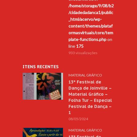
/home/storage/9/08/b2
/cidadedadanca1/public
_html/acervo/wp-
content/themes/plataf
ormasvirtuais/core/tem
plate-functions.php
on
line
175
933 visualizações
ITENS RECENTES
MATERIAL GRÁFICO
13º Festival de
Dança de Joinville –
Material Gráfico –
Folha Tur – Especial
Festival de Dança –
1
08/05/2024
MATERIAL GRÁFICO
13º Festival de