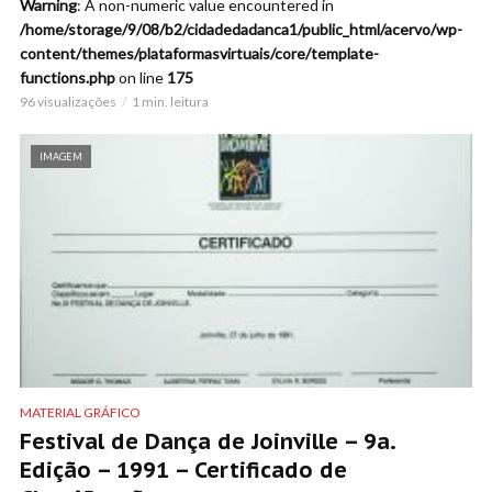
Warning
: A non-numeric value encountered in
/home/storage/9/08/b2/cidadedadanca1/public_html/acervo/wp-
content/themes/plataformasvirtuais/core/template-
functions.php
on line
175
96 visualizações
1 min. leitura
IMAGEM
MATERIAL GRÁFICO
Festival de Dança de Joinville – 9a.
Edição – 1991 – Certificado de