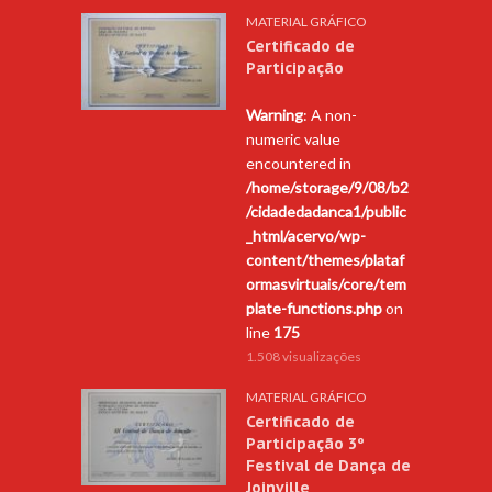
MATERIAL GRÁFICO
Certificado de
Participação
Warning
: A non-
numeric value
encountered in
/home/storage/9/08/b2
/cidadedadanca1/public
_html/acervo/wp-
content/themes/plataf
ormasvirtuais/core/tem
plate-functions.php
on
line
175
1.508 visualizações
MATERIAL GRÁFICO
Certificado de
Participação 3º
Festival de Dança de
Joinville