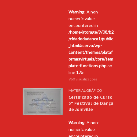
Warning
: A non-
numeric value
encountered in
/home/storage/9/08/b2
/cidadedadanca1/public
_html/acervo/wp-
content/themes/plataf
ormasvirtuais/core/tem
plate-functions.php
on
line
175
960 visualizações
MATERIAL GRÁFICO
Certificado de Curso
3º Festival de Dança
de Joinville
Warning
: A non-
numeric value
encountered in