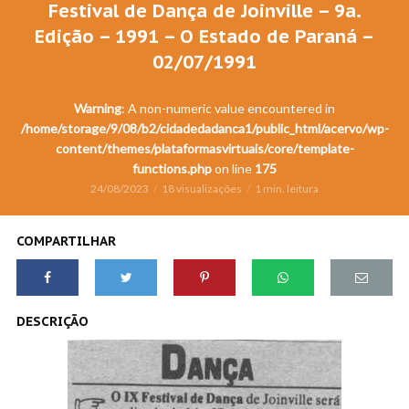
Festival de Dança de Joinville – 9a.
Edição – 1991 – O Estado de Paraná –
02/07/1991
Warning
: A non-numeric value encountered in
/home/storage/9/08/b2/cidadedadanca1/public_html/acervo/wp-
content/themes/plataformasvirtuais/core/template-
functions.php
on line
175
24/08/2023
18 visualizações
1 min. leitura
COMPARTILHAR
DESCRIÇÃO