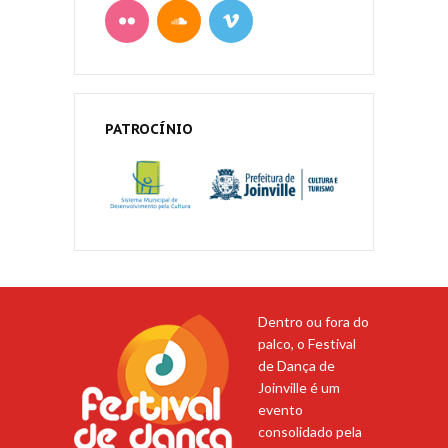
PATROCÍNIO
Dentro ou fora do
palco, o Festival
de Dança de
Joinville é um
evento
consolidado pela