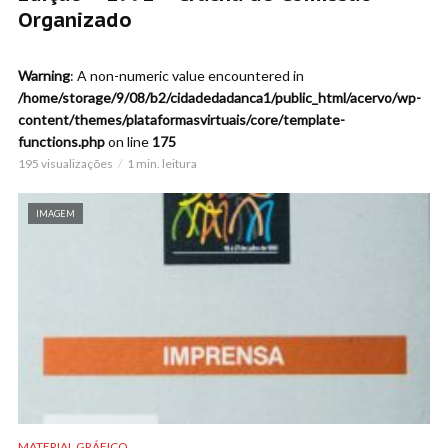
Organizado
Warning
: A non-numeric value encountered in
/home/storage/9/08/b2/cidadedadanca1/public_html/acervo/wp-
content/themes/plataformasvirtuais/core/template-
functions.php
on line
175
195 visualizações
1 min. leitura
IMAGEM
MATERIAL GRÁFICO