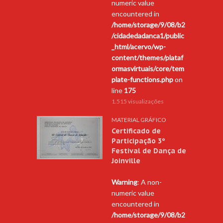
numeric value
encountered in
/home/storage/9/08/b2
/cidadedadanca1/public
_html/acervo/wp-
content/themes/plataf
ormasvirtuais/core/tem
plate-functions.php
on
line
175
1.515 visualizações
MATERIAL GRÁFICO
Certificado de
Participação 3º
Festival de Dança de
Joinville
Warning
: A non-
numeric value
encountered in
/home/storage/9/08/b2