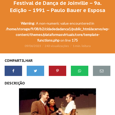
Festival de Dança de Joinville – 9a.
Edição – 1991 – Paulo Bauer e Esposa
Warning
: A non-numeric value encountered in
/home/storage/9/08/b2/cidadedadanca1/public_html/acervo/wp-
content/themes/plataformasvirtuais/core/template-
functions.php
on line
175
09/06/2023
243 visualizações
1 min. leitura
COMPARTILHAR
DESCRIÇÃO