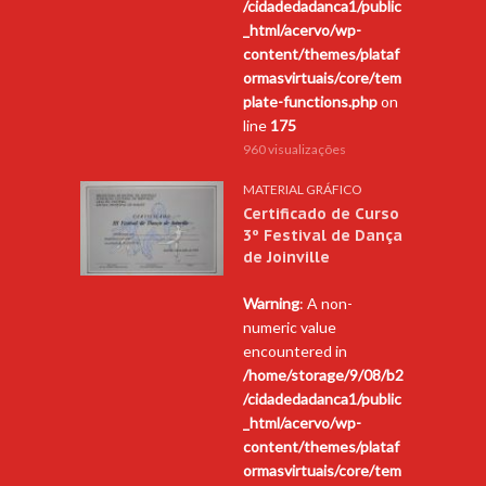
/cidadedadanca1/public
_html/acervo/wp-
content/themes/plataf
ormasvirtuais/core/tem
plate-functions.php
on
line
175
960 visualizações
MATERIAL GRÁFICO
Certificado de Curso
3º Festival de Dança
de Joinville
Warning
: A non-
numeric value
encountered in
/home/storage/9/08/b2
/cidadedadanca1/public
_html/acervo/wp-
content/themes/plataf
ormasvirtuais/core/tem