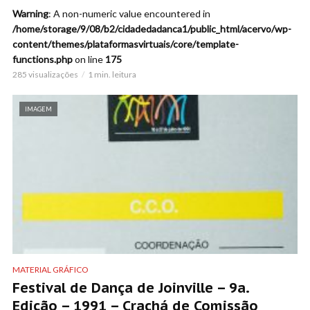
Warning
: A non-numeric value encountered in
/home/storage/9/08/b2/cidadedadanca1/public_html/acervo/wp-
content/themes/plataformasvirtuais/core/template-
functions.php
on line
175
285 visualizações
1 min. leitura
IMAGEM
MATERIAL GRÁFICO
Festival de Dança de Joinville – 9a.
Edição – 1991 – Crachá de Comissão