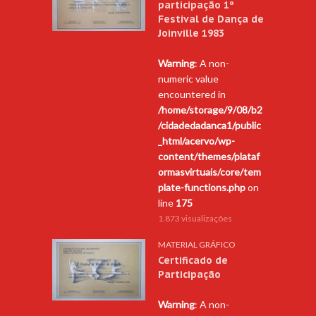
participação 1º
Festival de Dança de
Joinville 1983
Warning
: A non-
numeric value
encountered in
/home/storage/9/08/b2
/cidadedadanca1/public
_html/acervo/wp-
content/themes/plataf
ormasvirtuais/core/tem
plate-functions.php
on
line
175
1.873 visualizações
MATERIAL GRÁFICO
Certificado de
Participação
Warning
: A non-