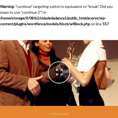
Warning
: "continue" targeting switch is equivalent to "break". Did you
mean to use "continue 2"? in
/home/storage/9/08/b2/cidadedadanca1/public_html/acervo/wp-
content/plugins/wordfence/models/block/wfBlock.php
on line
557
Festival de Dança de Joinville - 9a. Edição - 1991
FOTOGRAFIA