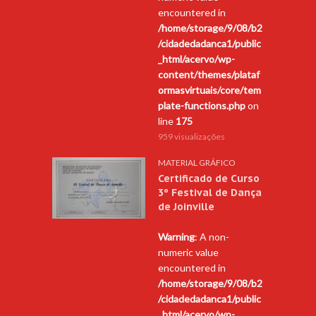
encountered in
/home/storage/9/08/b2
/cidadedadanca1/public
_html/acervo/wp-
content/themes/plataf
ormasvirtuais/core/tem
plate-functions.php
on
line
175
959 visualizações
MATERIAL GRÁFICO
Certificado de Curso
3º Festival de Dança
de Joinville
Warning
: A non-
numeric value
encountered in
/home/storage/9/08/b2
/cidadedadanca1/public
_html/acervo/wp-