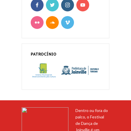
PATROCÍNIO
Dentro ou fora do
palco, o Festival
de Dança de
Joinville é um