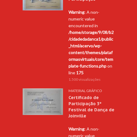
Warning
: A non-
numeric value
encountered in
/home/storage/9/08/b2
/cidadedadanca1/public
_html/acervo/wp-
content/themes/plataf
ormasvirtuais/core/tem
plate-functions.php
on
line
175
1.500 visualizações
MATERIAL GRÁFICO
Certificado de
Participação 3º
Festival de Dança de
Joinville
Warning
: A non-
numeric value