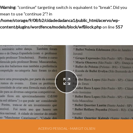
Warning
: "continue" targeting switch is equivalent to "break". Did you
mean to use "continue 2"? in
/home/storage/9/08/b2/cidadedadanca1/public_html/acervo/wp-
content/plugins/wordfence/models/block/wfBlock.php
on line
557
ACERVO PESSOAL - MARGIT OLSEN