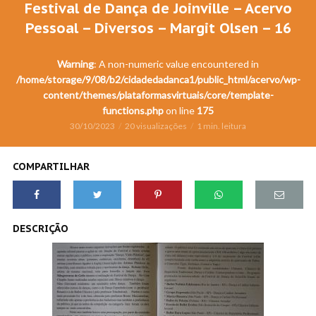
Festival de Dança de Joinville – Acervo
Pessoal – Diversos – Margit Olsen – 16
Warning
: A non-numeric value encountered in
/home/storage/9/08/b2/cidadedadanca1/public_html/acervo/wp-
content/themes/plataformasvirtuais/core/template-
functions.php
on line
175
30/10/2023
20 visualizações
1 min. leitura
COMPARTILHAR
DESCRIÇÃO