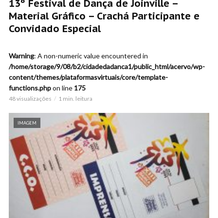
13º Festival de Dança de Joinville –
Material Gráfico – Crachá Participante e
Convidado Especial
Warning
: A non-numeric value encountered in
/home/storage/9/08/b2/cidadedadanca1/public_html/acervo/wp-
content/themes/plataformasvirtuais/core/template-
functions.php
on line
175
48 visualizações
1 min. leitura
IMAGEM