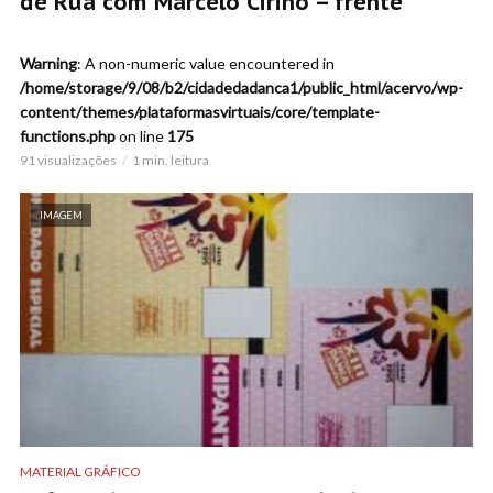
de Rua com Marcelo Cirino – frente
Warning
: A non-numeric value encountered in
/home/storage/9/08/b2/cidadedadanca1/public_html/acervo/wp-
content/themes/plataformasvirtuais/core/template-
functions.php
on line
175
91 visualizações
1 min. leitura
IMAGEM
MATERIAL GRÁFICO