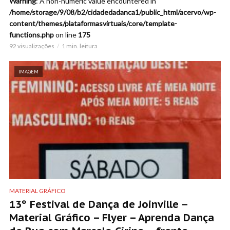
Warning
: A non-numeric value encountered in
/home/storage/9/08/b2/cidadedadanca1/public_html/acervo/wp-
content/themes/plataformasvirtuais/core/template-
functions.php
on line
175
92 visualizações
1 min. leitura
IMAGEM
MATERIAL GRÁFICO
13º Festival de Dança de Joinville –
Material Gráfico – Flyer – Aprenda Dança