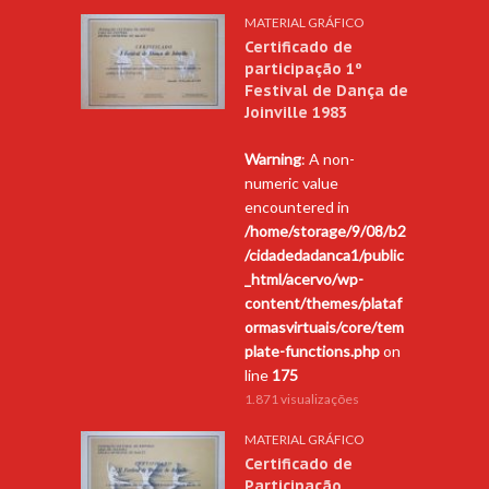
MATERIAL GRÁFICO
Certificado de
participação 1º
Festival de Dança de
Joinville 1983
Warning
: A non-
numeric value
encountered in
/home/storage/9/08/b2
/cidadedadanca1/public
_html/acervo/wp-
content/themes/plataf
ormasvirtuais/core/tem
plate-functions.php
on
line
175
1.871 visualizações
MATERIAL GRÁFICO
Certificado de
Participação