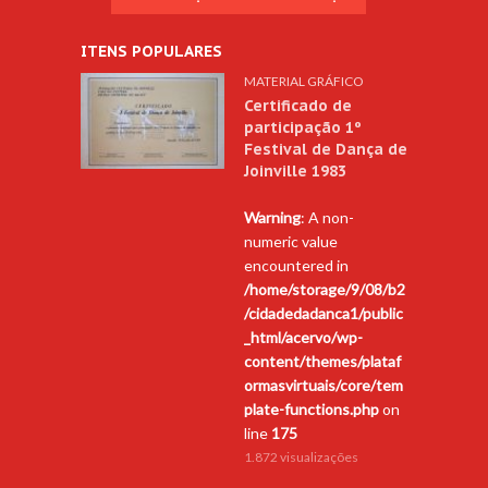
ITENS POPULARES
MATERIAL GRÁFICO
Certificado de
participação 1º
Festival de Dança de
Joinville 1983
Warning
: A non-
numeric value
encountered in
/home/storage/9/08/b2
/cidadedadanca1/public
_html/acervo/wp-
content/themes/plataf
ormasvirtuais/core/tem
plate-functions.php
on
line
175
1.872 visualizações