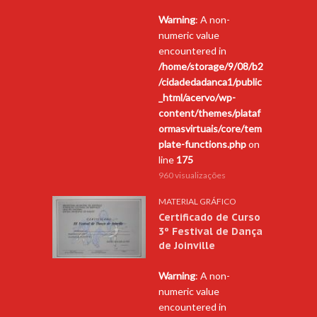
Warning
: A non-
numeric value
encountered in
/home/storage/9/08/b2
/cidadedadanca1/public
_html/acervo/wp-
content/themes/plataf
ormasvirtuais/core/tem
plate-functions.php
on
line
175
960 visualizações
MATERIAL GRÁFICO
Certificado de Curso
3º Festival de Dança
de Joinville
Warning
: A non-
numeric value
encountered in