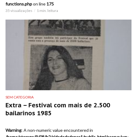
functions.php
on line
175
35 visualizações
1 min. leitura
SEM CATEGORIA
Extra – Festival com mais de 2.500
bailarinos 1985
Warning
: A non-numeric value encountered in
/home/storage/9/08/b2/cidadedadanca1/public_html/acervo/wp-