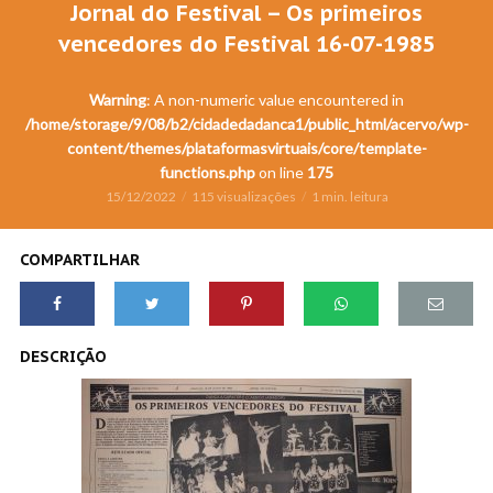
Jornal do Festival – Os primeiros
vencedores do Festival 16-07-1985
Warning
: A non-numeric value encountered in
/home/storage/9/08/b2/cidadedadanca1/public_html/acervo/wp-
content/themes/plataformasvirtuais/core/template-
functions.php
on line
175
15/12/2022
115 visualizações
1 min. leitura
COMPARTILHAR
DESCRIÇÃO