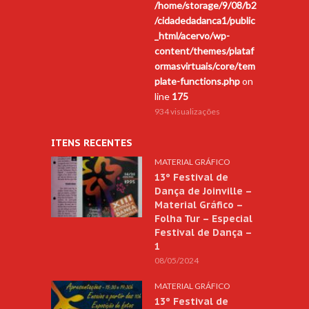
/home/storage/9/08/b2
/cidadedadanca1/public
_html/acervo/wp-
content/themes/plataf
ormasvirtuais/core/tem
plate-functions.php
on
line
175
934 visualizações
ITENS RECENTES
MATERIAL GRÁFICO
13º Festival de
Dança de Joinville –
Material Gráfico –
Folha Tur – Especial
Festival de Dança –
1
08/05/2024
MATERIAL GRÁFICO
13º Festival de