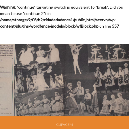
Warning
: "continue" targeting switch is equivalent to "break". Did you
mean to use "continue 2"? in
/home/storage/9/08/b2/cidadedadanca1/public_html/acervo/wp-
content/plugins/wordfence/models/block/wfBlock.php
on line
557
CLIPAGEM