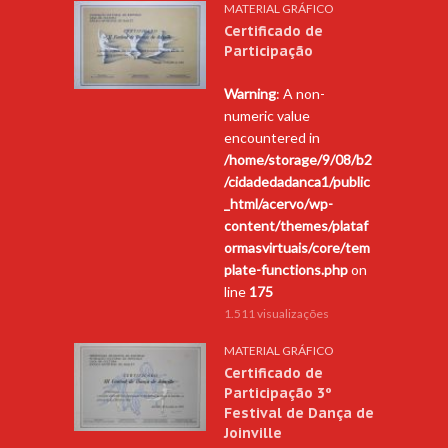
MATERIAL GRÁFICO
Certificado de
Participação
Warning
: A non-
numeric value
encountered in
/home/storage/9/08/b2
/cidadedadanca1/public
_html/acervo/wp-
content/themes/plataf
ormasvirtuais/core/tem
plate-functions.php
on
line
175
1.511 visualizações
MATERIAL GRÁFICO
Certificado de
Participação 3º
Festival de Dança de
Joinville