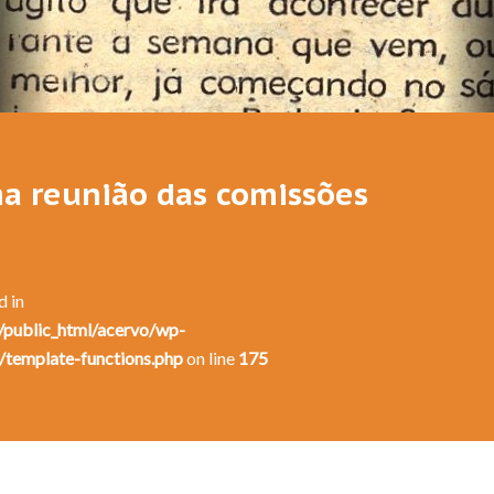
ima reunião das comissões
d in
public_html/acervo/wp-
/template-functions.php
on line
175