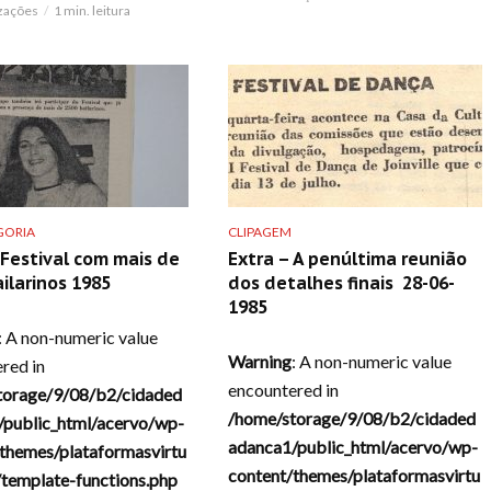
izações
1 min. leitura
GORIA
CLIPAGEM
 Festival com mais de
Extra – A penúltima reunião
ailarinos 1985
dos detalhes finais 28-06-
1985
: A non-numeric value
Warning
: A non-numeric value
red in
encountered in
torage/9/08/b2/cidaded
/home/storage/9/08/b2/cidaded
/public_html/acervo/wp-
adanca1/public_html/acervo/wp-
themes/plataformasvirtu
content/themes/plataformasvirtu
/template-functions.php