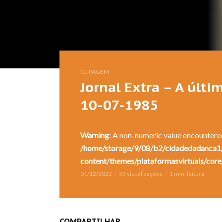
CLIPAGEM
Jornal Extra – A últ
10-07-1985
Warning
: A non-numeric value encountere
/home/storage/9/08/b2/cidadedadanca1/
content/themes/plataformasvirtuais/core
01/12/2022
53 visualizações
1 min. leitura
COMPARTILHAR