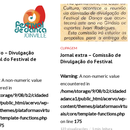
CLIPAGEM
o – Divulgação
Jornal extra – Comissão de
l do Festival de
Divulgação do Festival
Warning
: A non-numeric value
: A non-numeric value
encountered in
red in
/home/storage/9/08/b2/cidaded
torage/9/08/b2/cidaded
adanca1/public_html/acervo/wp-
/public_html/acervo/wp-
content/themes/plataformasvirtu
themes/plataformasvirtu
ais/core/template-functions.php
/template-functions.php
on line
175
75
135 visualizações
1 min. leitura