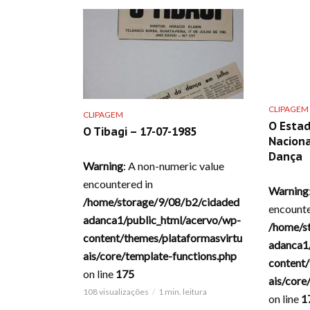
CLIPAGEM
CLIPAGEM
O Estad
O Tibagi – 17-07-1985
Naciona
Dança
Warning
: A non-numeric value
encountered in
Warning
/home/storage/9/08/b2/cidaded
encounte
adanca1/public_html/acervo/wp-
/home/s
content/themes/plataformasvirtu
adanca1
ais/core/template-functions.php
content/
on line
175
ais/core
108 visualizações
1 min. leitura
on line
1