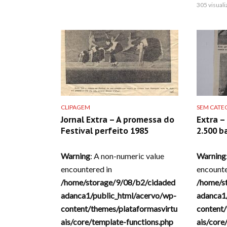
305 visual
CLIPAGEM
SEM CATE
Jornal Extra – A promessa do
Extra –
Festival perfeito 1985
2.500 b
Warning
: A non-numeric value
Warning
encountered in
encounte
/home/storage/9/08/b2/cidaded
/home/s
adanca1/public_html/acervo/wp-
adanca1
content/themes/plataformasvirtu
content/
ais/core/template-functions.php
ais/core