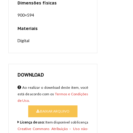
Dimensões físicas
900×594
Materiais
Digital
DOWNLOAD
Ao realizar o download deste item, você
está de acordo com os
Termos e Condições
de Uso
.
BAIXAR ARQUIVO
Licença de uso:
Item disponível sob licença
Creative Commons Atribuição – Uso não-