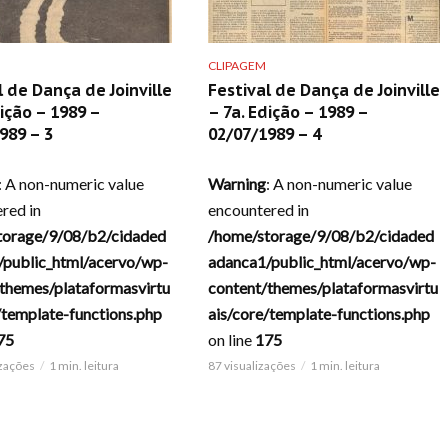
CLIPAGEM
l de Dança de Joinville
Festival de Dança de Joinville
dição – 1989 –
– 7a. Edição – 1989 –
989 – 3
02/07/1989 – 4
: A non-numeric value
Warning
: A non-numeric value
red in
encountered in
torage/9/08/b2/cidaded
/home/storage/9/08/b2/cidaded
/public_html/acervo/wp-
adanca1/public_html/acervo/wp-
themes/plataformasvirtu
content/themes/plataformasvirtu
/template-functions.php
ais/core/template-functions.php
75
on line
175
izações
1 min. leitura
87 visualizações
1 min. leitura