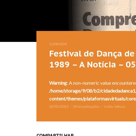
CLIPAGEM
Festival de Dança de 
1989 – A Notícia – 0
Warning
: A non-numeric value encountere
/home/storage/9/08/b2/cidadedadanca1/
content/themes/plataformasvirtuais/core
02/05/2023
39 visualizações
1 min. leitura
COMPARTILHAR