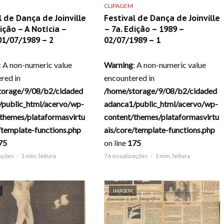
CLIPAGEM
l de Dança de Joinville
Festival de Dança de Joinville
ição – A Notícia –
– 7a. Edição – 1989 –
01/07/1989 – 2
02/07/1989 – 1
: A non-numeric value
Warning
: A non-numeric value
red in
encountered in
torage/9/08/b2/cidaded
/home/storage/9/08/b2/cidaded
/public_html/acervo/wp-
adanca1/public_html/acervo/wp-
themes/plataformasvirtu
content/themes/plataformasvirtu
/template-functions.php
ais/core/template-functions.php
75
on line
175
zações
1 min. leitura
76 visualizações
1 min. leitura
IMAGEM