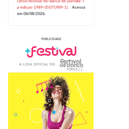
cervo/festival-de-danca-de-joinville-7
a-edicao-1989-05071989-1/
. Acesso
em 06/08/2026.
PUBLICIDADE