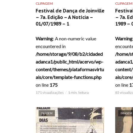
CLIPAGEM
CLIPAGEM
Festival de Dança de Joinville
Festiva
– 7a. Edição – A Notícia –
– 7a. Ed
01/07/1989 – 1
1989 – 
Warning
: A non-numeric value
Warning
encountered in
encounte
/home/storage/9/08/b2/cidaded
/home/s
adanca1/public_html/acervo/wp-
adanca1
content/themes/plataformasvirtu
content/
ais/core/template-functions.php
ais/core
on line
175
on line
1
171 visualizações
1 min. leitura
85 visuali
IMAGEM
IMAGEM