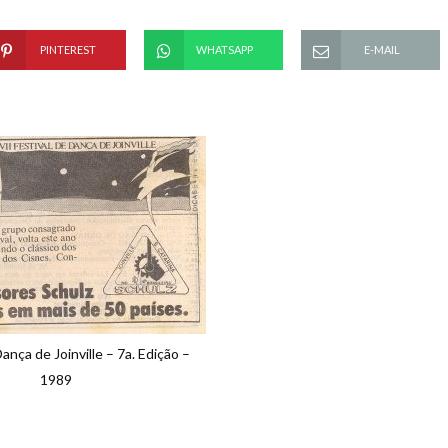
PINTEREST
WHATSAPP
E-MAIL
ança de Joinville – 7a. Edição –
1989