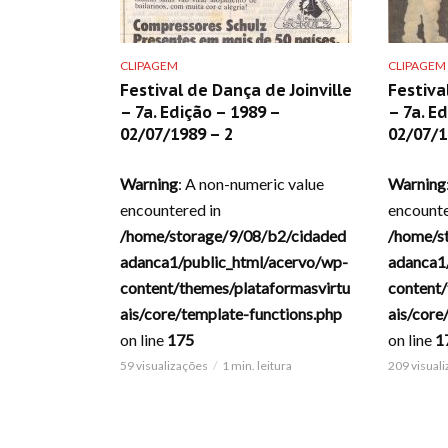
CLIPAGEM
CLIPAGEM
Festival de Dança de Joinville
Festiva
– 7a. Edição – 1989 –
– 7a. E
02/07/1989 – 2
02/07/1
Warning
: A non-numeric value
Warning
encountered in
encounte
/home/storage/9/08/b2/cidaded
/home/s
adanca1/public_html/acervo/wp-
adanca1
content/themes/plataformasvirtu
content/
ais/core/template-functions.php
ais/core
on line
175
on line
1
59 visualizações
1 min. leitura
209 visual