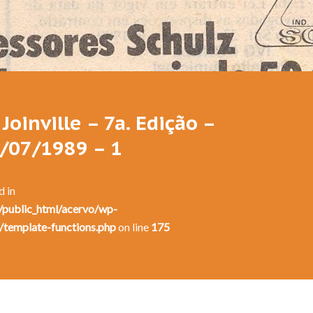
Festival de Dança de Joinville - 7a. Edição - 1989
Joinville – 7a. Edição –
5/07/1989 – 1
d in
public_html/acervo/wp-
/template-functions.php
on line
175