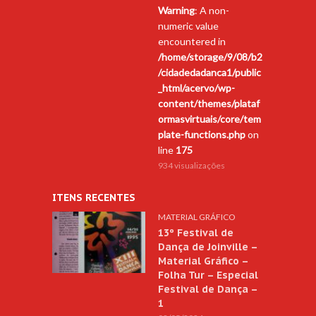
Warning
: A non-
numeric value
encountered in
/home/storage/9/08/b2
/cidadedadanca1/public
_html/acervo/wp-
content/themes/plataf
ormasvirtuais/core/tem
plate-functions.php
on
line
175
934 visualizações
ITENS RECENTES
MATERIAL GRÁFICO
13º Festival de
Dança de Joinville –
Material Gráfico –
Folha Tur – Especial
Festival de Dança –
1