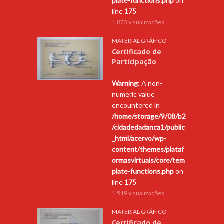
plate-functions.php
on
line
175
1.873 visualizações
MATERIAL GRÁFICO
Certificado de
Participação
Warning
: A non-
numeric value
encountered in
/home/storage/9/08/b2
/cidadedadanca1/public
_html/acervo/wp-
content/themes/plataf
ormasvirtuais/core/tem
plate-functions.php
on
line
175
1.519 visualizações
MATERIAL GRÁFICO
Certificado de