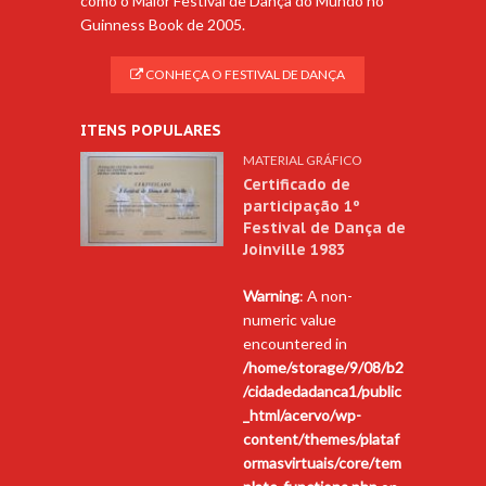
como o Maior Festival de Dança do Mundo no
Guinness Book de 2005.
CONHEÇA O FESTIVAL DE DANÇA
ITENS POPULARES
MATERIAL GRÁFICO
Certificado de
participação 1º
Festival de Dança de
Joinville 1983
Warning
: A non-
numeric value
encountered in
/home/storage/9/08/b2
/cidadedadanca1/public
_html/acervo/wp-
content/themes/plataf
ormasvirtuais/core/tem