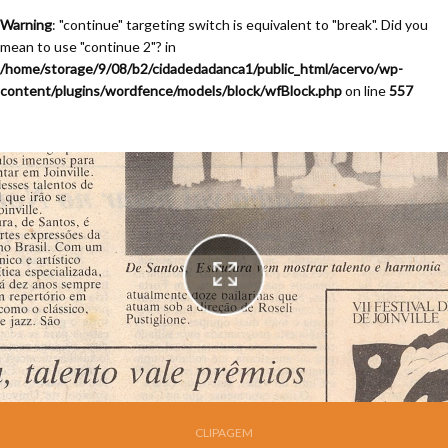
Warning
: "continue" targeting switch is equivalent to "break". Did you
mean to use "continue 2"? in
/home/storage/9/08/b2/cidadedadanca1/public_html/acervo/wp-
content/plugins/wordfence/models/block/wfBlock.php
on line
557
Festival de Dança de Joinville - 7a. Edição - 1989
CLIPAGEM