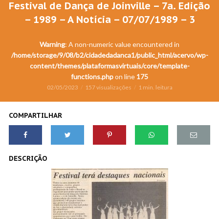
Festival de Dança de Joinville – 7a. Edição
– 1989 – A Notícia – 07/07/1989 – 3
Warning
: A non-numeric value encountered in
/home/storage/9/08/b2/cidadedadanca1/public_html/acervo/wp-
content/themes/plataformasvirtuais/core/template-
functions.php
on line
175
02/05/2023
157 visualizações
1 min. leitura
COMPARTILHAR
DESCRIÇÃO