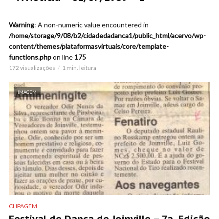
Warning
: A non-numeric value encountered in
/home/storage/9/08/b2/cidadedadanca1/public_html/acervo/wp-
content/themes/plataformasvirtuais/core/template-
functions.php
on line
175
172 visualizações
1 min. leitura
IMAGEM
CLIPAGEM
Festival de Dança de Joinville – 7a. Edição