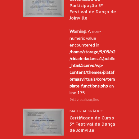
Participação 3º
Festival de Dança de
Joinville
Warning
: A non-
numeric value
encountered in
/home/storage/9/08/b2
/cidadedadanca1/public
_html/acervo/wp-
content/themes/plataf
ormasvirtuais/core/tem
plate-functions.php
on
line
175
961 visualizações
MATERIAL GRÁFICO
Certificado de Curso
3º Festival de Dança
de Joinville