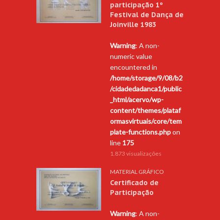
participação 1º
Festival de Dança de
Joinville 1983
Warning
: A non-
numeric value
encountered in
/home/storage/9/08/b2
/cidadedadanca1/public
_html/acervo/wp-
content/themes/plataf
ormasvirtuais/core/tem
plate-functions.php
on
line
175
1.873 visualizações
MATERIAL GRÁFICO
Certificado de
Participação
Warning
: A non-