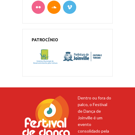
PATROCÍNIO
Dentro ou fora do
palco, o Festival
de Dança de
Joinville é um
evento
consolidado pela