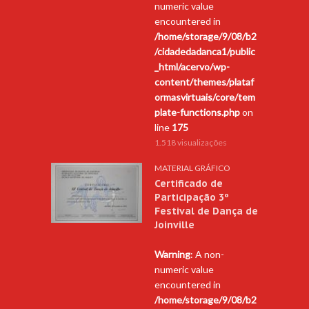
numeric value
encountered in
/home/storage/9/08/b2
/cidadedadanca1/public
_html/acervo/wp-
content/themes/plataf
ormasvirtuais/core/tem
plate-functions.php
on
line
175
1.518 visualizações
MATERIAL GRÁFICO
Certificado de
Participação 3º
Festival de Dança de
Joinville
Warning
: A non-
numeric value
encountered in
/home/storage/9/08/b2