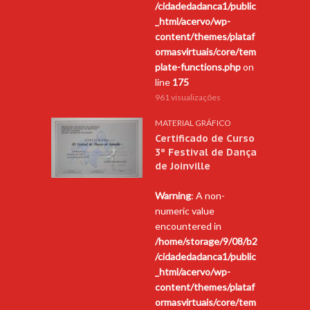
/cidadedadanca1/public
_html/acervo/wp-
content/themes/plataf
ormasvirtuais/core/tem
plate-functions.php
on
line
175
961 visualizações
MATERIAL GRÁFICO
Certificado de Curso
3º Festival de Dança
de Joinville
Warning
: A non-
numeric value
encountered in
/home/storage/9/08/b2
/cidadedadanca1/public
_html/acervo/wp-
content/themes/plataf
ormasvirtuais/core/tem