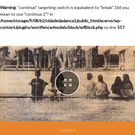
Warning
: "continue" targeting switch is equivalent to "break". Did you
mean to use "continue 2"? in
/home/storage/9/08/b2/cidadedadanca1/public_html/acervo/wp-
content/plugins/wordfence/models/block/wfBlock.php
on line
557
Festival de Dança de Joinville - 7a. Edição - 1989
CLIPAGEM