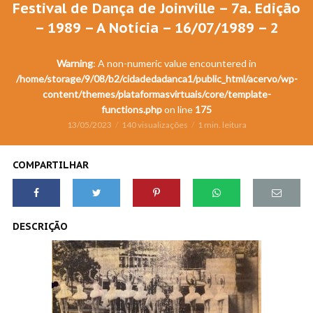
Festival de Dança de Joinville – 7a. Edição
– 1989 – A Notícia – 16/07/1989 – 2
Warning
: A non-numeric value encountered in
/home/storage/9/08/b2/cidadedadanca1/public_html/acervo/wp-
content/themes/plataformasvirtuais/core/template-
functions.php
on line
175
13/05/2023
140 visualizações
1 min. leitura
COMPARTILHAR
DESCRIÇÃO