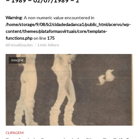
– 1989 – 02/07/1989 – 2
Warning
: A non-numeric value encountered in
/home/storage/9/08/b2/cidadedadanca1/public_html/acervo/wp-
content/themes/plataformasvirtuais/core/template-
functions.php
on line
175
60 visualizações
1 min. leitura
IMAGEM
CLIPAGEM