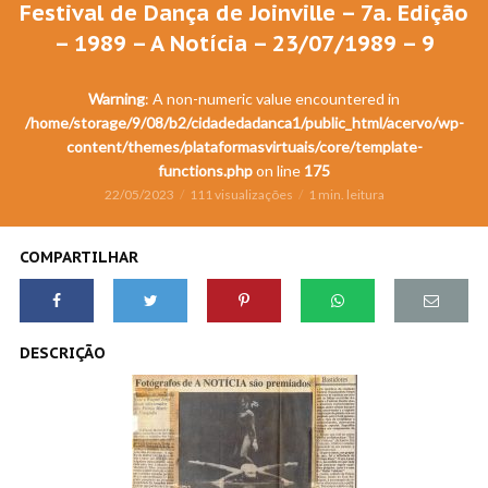
Festival de Dança de Joinville – 7a. Edição
– 1989 – A Notícia – 23/07/1989 – 9
Warning
: A non-numeric value encountered in
/home/storage/9/08/b2/cidadedadanca1/public_html/acervo/wp-
content/themes/plataformasvirtuais/core/template-
functions.php
on line
175
22/05/2023
111 visualizações
1 min. leitura
COMPARTILHAR
DESCRIÇÃO