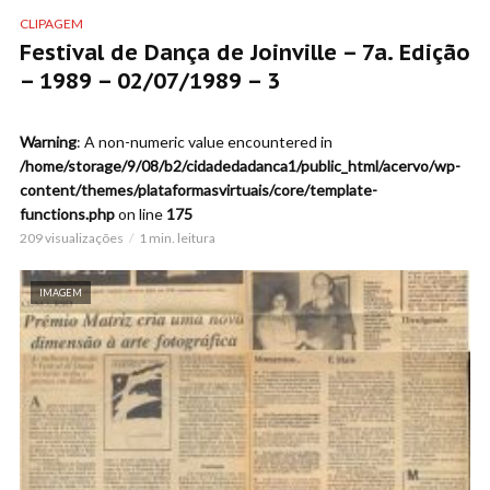
CLIPAGEM
Festival de Dança de Joinville – 7a. Edição
– 1989 – 02/07/1989 – 3
Warning
: A non-numeric value encountered in
/home/storage/9/08/b2/cidadedadanca1/public_html/acervo/wp-
content/themes/plataformasvirtuais/core/template-
functions.php
on line
175
209 visualizações
1 min. leitura
IMAGEM