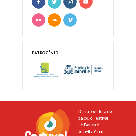
PATROCÍNIO
Dentro ou fora do
palco, o Festival
de Dança de
Joinville é um