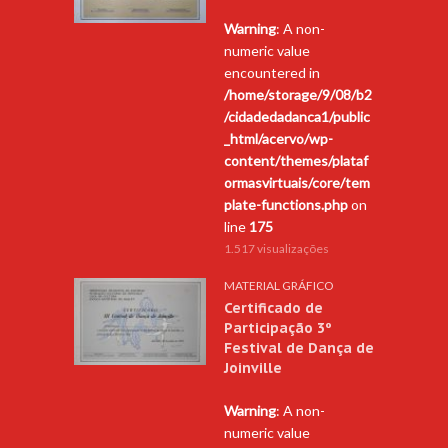
Warning
: A non-
numeric value
encountered in
/home/storage/9/08/b2
/cidadedadanca1/public
_html/acervo/wp-
content/themes/plataf
ormasvirtuais/core/tem
plate-functions.php
on
line
175
1.517 visualizações
MATERIAL GRÁFICO
Certificado de
Participação 3º
Festival de Dança de
Joinville
Warning
: A non-
numeric value