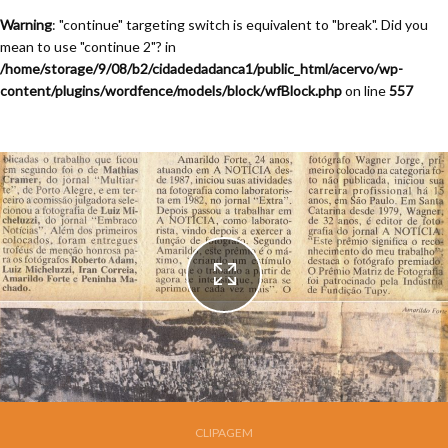
Warning
: "continue" targeting switch is equivalent to "break". Did you
mean to use "continue 2"? in
/home/storage/9/08/b2/cidadedadanca1/public_html/acervo/wp-
content/plugins/wordfence/models/block/wfBlock.php
on line
557
Festival de Dança de Joinville - 7a. Edição - 1989
CLIPAGEM