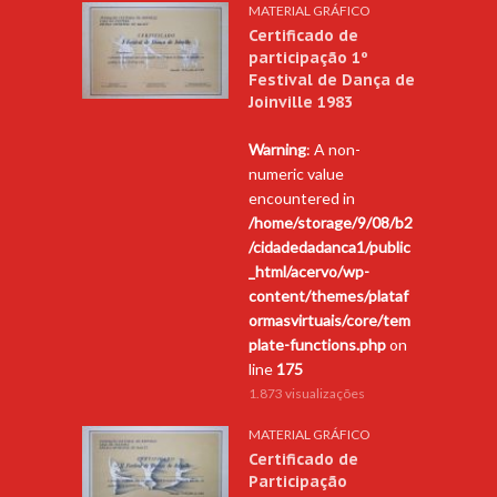
MATERIAL GRÁFICO
Certificado de
participação 1º
Festival de Dança de
Joinville 1983
Warning
: A non-
numeric value
encountered in
/home/storage/9/08/b2
/cidadedadanca1/public
_html/acervo/wp-
content/themes/plataf
ormasvirtuais/core/tem
plate-functions.php
on
line
175
1.873 visualizações
MATERIAL GRÁFICO
Certificado de
Participação