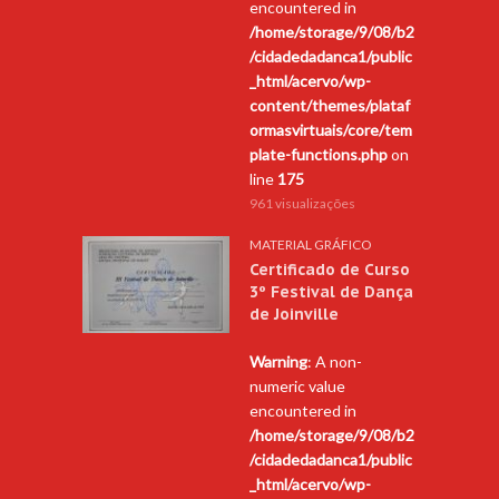
encountered in
/home/storage/9/08/b2
/cidadedadanca1/public
_html/acervo/wp-
content/themes/plataf
ormasvirtuais/core/tem
plate-functions.php
on
line
175
961 visualizações
MATERIAL GRÁFICO
Certificado de Curso
3º Festival de Dança
de Joinville
Warning
: A non-
numeric value
encountered in
/home/storage/9/08/b2
/cidadedadanca1/public
_html/acervo/wp-