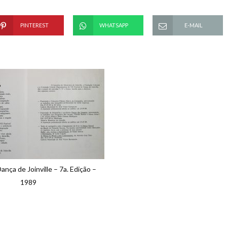
PINTEREST
WHATSAPP
E-MAIL
ança de Joinville – 7a. Edição –
1989