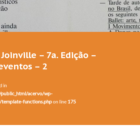
Festival de Dança de Joinville - 7a. Edição - 1989
Joinville – 7a. Edição –
eventos – 2
d in
public_html/acervo/wp-
/template-functions.php
on line
175