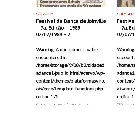
CLIPAGEM
CLIPAGEM
Festival de Dança de Joinville
Festiva
– 7a. Edição – 1989 –
– 7a. E
02/07/1989 – 2
02/07/1
Warning
: A non-numeric value
Warning
encountered in
encounte
/home/storage/9/08/b2/cidaded
/home/s
adanca1/public_html/acervo/wp-
adanca1
content/themes/plataformasvirtu
content/
ais/core/template-functions.php
ais/core
on line
175
on line
1
60 visualizações
1 min. leitura
209 visual