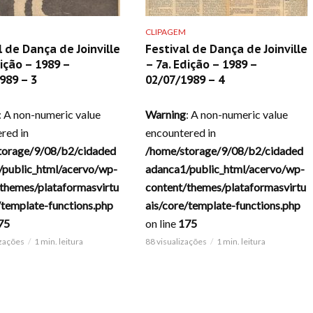
CLIPAGEM
l de Dança de Joinville
Festival de Dança de Joinville
dição – 1989 –
– 7a. Edição – 1989 –
989 – 3
02/07/1989 – 4
: A non-numeric value
Warning
: A non-numeric value
red in
encountered in
torage/9/08/b2/cidaded
/home/storage/9/08/b2/cidaded
/public_html/acervo/wp-
adanca1/public_html/acervo/wp-
themes/plataformasvirtu
content/themes/plataformasvirtu
/template-functions.php
ais/core/template-functions.php
75
on line
175
izações
1 min. leitura
88 visualizações
1 min. leitura