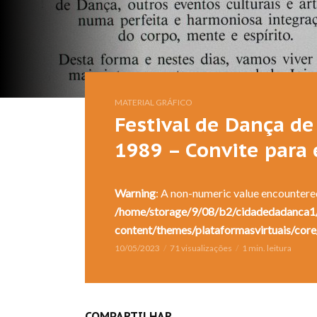
MATERIAL GRÁFICO
Festival de Dança de 
1989 – Convite para 
Warning
: A non-numeric value encountere
/home/storage/9/08/b2/cidadedadanca1/
content/themes/plataformasvirtuais/core
10/05/2023
71 visualizações
1 min. leitura
COMPARTILHAR