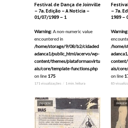
Festival de Dança de Joinville
Festiva
– 7a. Edição – A Notícia –
– 7a. Ed
01/07/1989 – 1
1989 – 
Warning
: A non-numeric value
Warning
encountered in
encounte
/home/storage/9/08/b2/cidaded
/home/s
adanca1/public_html/acervo/wp-
adanca1
content/themes/plataformasvirtu
content/
ais/core/template-functions.php
ais/core
on line
175
on line
1
171 visualizações
1 min. leitura
85 visuali
IMAGEM
IMAGEM