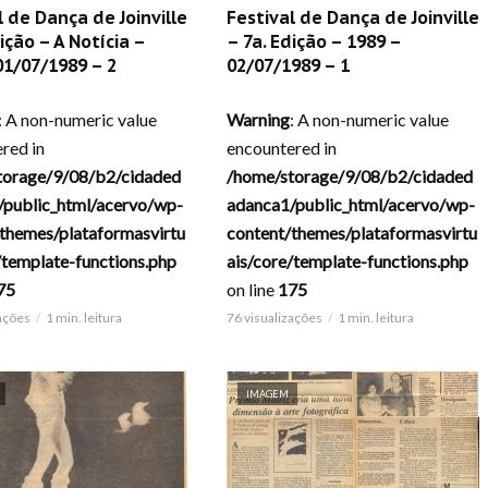
l de Dança de Joinville
Festival de Dança de Joinville
ição – A Notícia –
– 7a. Edição – 1989 –
01/07/1989 – 2
02/07/1989 – 1
: A non-numeric value
Warning
: A non-numeric value
red in
encountered in
torage/9/08/b2/cidaded
/home/storage/9/08/b2/cidaded
/public_html/acervo/wp-
adanca1/public_html/acervo/wp-
themes/plataformasvirtu
content/themes/plataformasvirtu
/template-functions.php
ais/core/template-functions.php
75
on line
175
zações
1 min. leitura
76 visualizações
1 min. leitura
IMAGEM