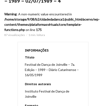
– 1989 – 02/07/1989 – 4
Warning
: A non-numeric value encountered in
/home/storage/9/08/b2/cidadedadanca1/public_html/acervo/wp-
content/themes/plataformasvirtuais/core/template-
functions.php
on line
175
87 visualizações
1 min. leitura
INFORMAÇÕES
Título
Festival de Dança de Joinville – 7a.
Edição – 1989 – Diário Catarinense –
16/05/1989
Direitos autorais
Instituto Festival de Dança de
Joinville
Formato