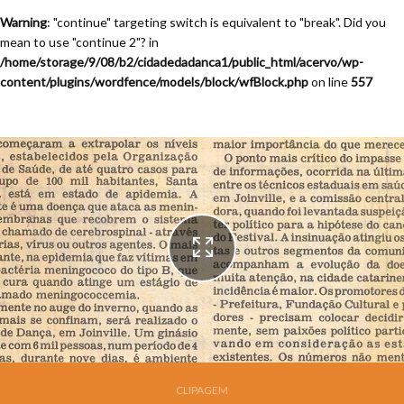
Warning
: "continue" targeting switch is equivalent to "break". Did you
mean to use "continue 2"? in
/home/storage/9/08/b2/cidadedadanca1/public_html/acervo/wp-
content/plugins/wordfence/models/block/wfBlock.php
on line
557
Festival de Dança de Joinville - 7a. Edição - 1989
CLIPAGEM