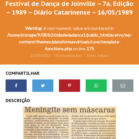
Festival de Dança de Joinville – 7a. Edição
– 1989 – Diário Catarinense – 16/05/1989
Warning
: A non-numeric value encountered in
/home/storage/9/08/b2/cidadedadanca1/public_html/acervo/wp-
content/themes/plataformasvirtuais/core/template-
functions.php
on line
175
23/05/2023
30 visualizações
1 min. leitura
COMPARTILHAR
DESCRIÇÃO