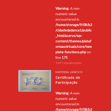
Warning
: A non-
numeric value
encountered in
/home/storage/9/08/b2
/cidadedadanca1/public
_html/acervo/wp-
content/themes/plataf
ormasvirtuais/core/tem
plate-functions.php
on
line
175
1.871 visualizações
MATERIAL GRÁFICO
Certificado de
Participação
Warning
: A non-
numeric value
encountered in
/home/storage/9/08/b2