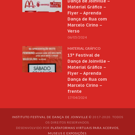
Dança de Joinville –
Material Gráfico –
Flyer – Aprenda
Dança de Rua com
Marcelo Cirino –
Verso
06/05/2024
MATERIAL GRÁFICO
13º Festival de
Dança de Joinville –
Material Gráfico –
Flyer – Aprenda
Dança de Rua com
Marcelo Cirino –
frente
17/04/2024
INSTITUTO FESTIVAL DE DANÇA DE JOINVILLE
© 2017-2020. TODOS
OS DIREITOS RESERVADOS.
DESENVOLVIDO POR
PLATAFORMAS VIRTUAIS PARA ACERVOS,
MUSEUS E EXPOSIÇÕES
.