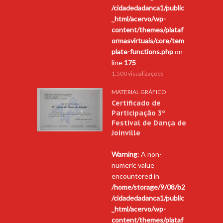
/cidadedadanca1/public
_html/acervo/wp-
content/themes/plataf
ormasvirtuais/core/tem
plate-functions.php
on
line
175
1.500 visualizações
MATERIAL GRÁFICO
Certificado de
Participação 3º
Festival de Dança de
Joinville
Warning
: A non-
numeric value
encountered in
/home/storage/9/08/b2
/cidadedadanca1/public
_html/acervo/wp-
content/themes/plataf