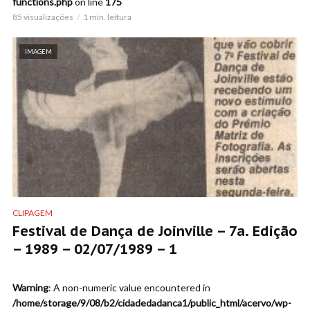
functions.php
on line
175
85 visualizações
1 min. leitura
IMAGEM
CLIPAGEM
Festival de Dança de Joinville – 7a. Edição
– 1989 – 02/07/1989 – 1
Warning
: A non-numeric value encountered in
/home/storage/9/08/b2/cidadedadanca1/public_html/acervo/wp-