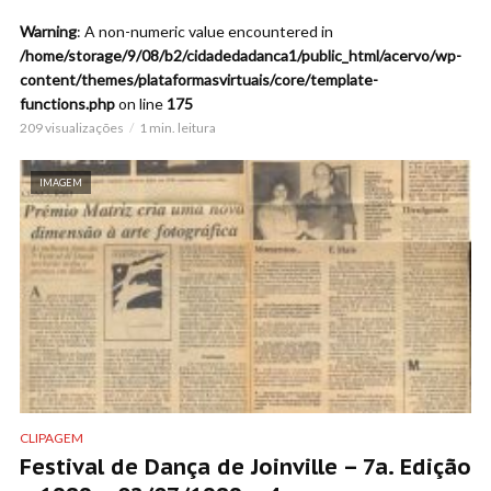
Warning
: A non-numeric value encountered in
/home/storage/9/08/b2/cidadedadanca1/public_html/acervo/wp-
content/themes/plataformasvirtuais/core/template-
functions.php
on line
175
209 visualizações
1 min. leitura
IMAGEM
CLIPAGEM
Festival de Dança de Joinville – 7a. Edição