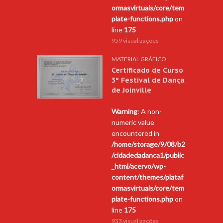
ormasvirtuais/core/tem
plate-functions.php
on
line
175
959 visualizações
MATERIAL GRÁFICO
Certificado de Curso
3º Festival de Dança
de Joinville
Warning
: A non-
numeric value
encountered in
/home/storage/9/08/b2
/cidadedadanca1/public
_html/acervo/wp-
content/themes/plataf
ormasvirtuais/core/tem
plate-functions.php
on
line
175
933 visualizações