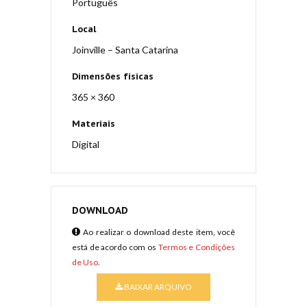
Português
Local
Joinville – Santa Catarina
Dimensões físicas
365 × 360
Materiais
Digital
DOWNLOAD
Ao realizar o download deste item, você
está de acordo com os
Termos e Condições
de Uso
.
BAIXAR ARQUIVO