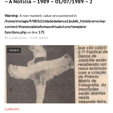
– A Notícia – 1989 – 01/07/1989 – 2
Warning
: A non-numeric value encountered in
/home/storage/9/08/b2/cidadedadanca1/public_html/acervo/wp-
content/themes/plataformasvirtuais/core/template-
functions.php
on line
175
85 visualizações
1 min. leitura
IMAGEM
CLIPAGEM