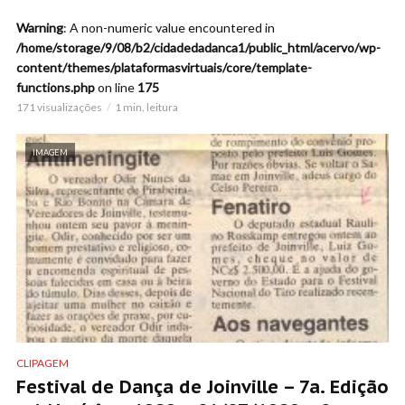
Warning
: A non-numeric value encountered in
/home/storage/9/08/b2/cidadedadanca1/public_html/acervo/wp-
content/themes/plataformasvirtuais/core/template-
functions.php
on line
175
171 visualizações
1 min. leitura
IMAGEM
CLIPAGEM
Festival de Dança de Joinville – 7a. Edição