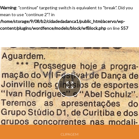
Warning
: "continue" targeting switch is equivalent to "break". Did you
mean to use "continue 2"? in
/home/storage/9/08/b2/cidadedadanca1/public_html/acervo/wp-
content/plugins/wordfence/models/block/wfBlock.php
on line
557
Festival de Dança de Joinville - 7a. Edição - 1989
CLIPAGEM