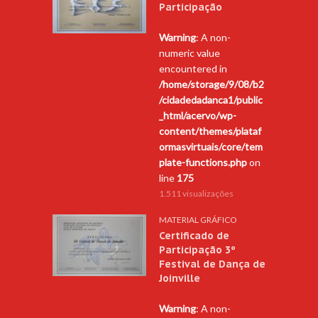
Participação
Warning
: A non-
numeric value
encountered in
/home/storage/9/08/b2
/cidadedadanca1/public
_html/acervo/wp-
content/themes/plataf
ormasvirtuais/core/tem
plate-functions.php
on
line
175
1.511 visualizações
MATERIAL GRÁFICO
Certificado de
Participação 3º
Festival de Dança de
Joinville
Warning
: A non-