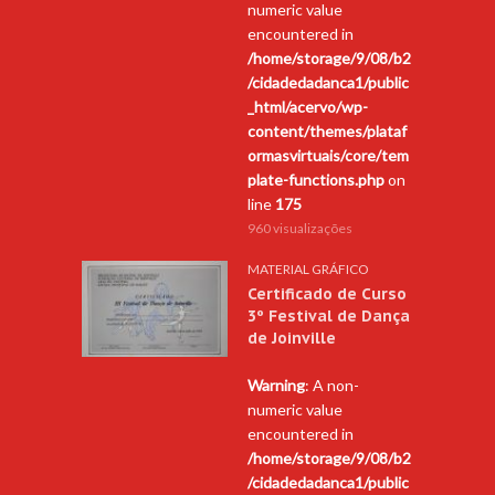
numeric value
encountered in
/home/storage/9/08/b2
/cidadedadanca1/public
_html/acervo/wp-
content/themes/plataf
ormasvirtuais/core/tem
plate-functions.php
on
line
175
960 visualizações
MATERIAL GRÁFICO
Certificado de Curso
3º Festival de Dança
de Joinville
Warning
: A non-
numeric value
encountered in
/home/storage/9/08/b2
/cidadedadanca1/public