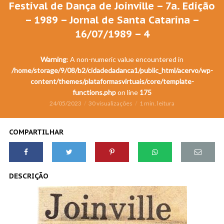
Festival de Dança de Joinville – 7a. Edição
– 1989 – Jornal de Santa Catarina –
16/07/1989 – 4
Warning
: A non-numeric value encountered in
/home/storage/9/08/b2/cidadedadanca1/public_html/acervo/wp-
content/themes/plataformasvirtuais/core/template-
functions.php
on line
175
24/05/2023
30 visualizações
1 min. leitura
COMPARTILHAR
DESCRIÇÃO