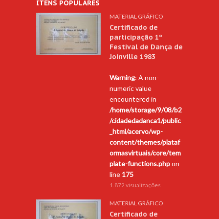
ITENS POPULARES
MATERIAL GRÁFICO
Certificado de
participação 1º
Festival de Dança de
Joinville 1983
Warning
: A non-
numeric value
encountered in
/home/storage/9/08/b2
/cidadedadanca1/public
_html/acervo/wp-
content/themes/plataf
ormasvirtuais/core/tem
plate-functions.php
on
line
175
1.872 visualizações
MATERIAL GRÁFICO
Certificado de