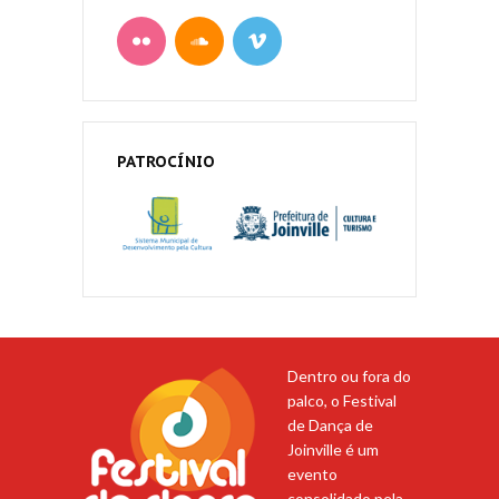
PATROCÍNIO
Dentro ou fora do
palco, o Festival
de Dança de
Joinville é um
evento
consolidado pela