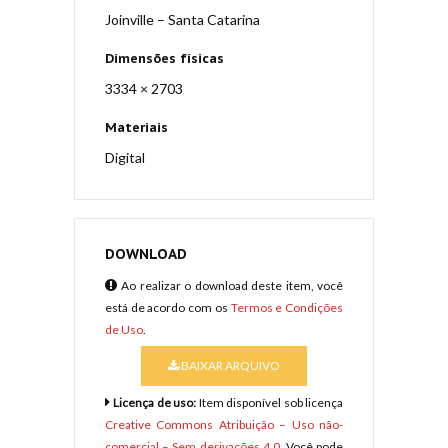
Joinville – Santa Catarina
Dimensões físicas
3334 × 2703
Materiais
Digital
DOWNLOAD
Ao realizar o download deste item, você
está de acordo com os
Termos e Condições
de Uso
.
BAIXAR ARQUIVO
Licença de uso:
Item disponível sob licença
Creative Commons Atribuição – Uso não-
comercial – Sem derivações 4.0
. Você pode