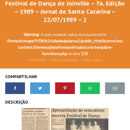
Festival de Dança de Joinville – 7a. Edição
– 1989 – Jornal de Santa Catarina –
22/07/1989 – 2
Warning
: A non-numeric value encountered in
/home/storage/9/08/b2/cidadedadanca1/public_html/acervo/wp-
content/themes/plataformasvirtuais/core/template-
functions.php
on line
175
25/05/2023
210 visualizações
1 min. leitura
COMPARTILHAR
DESCRIÇÃO