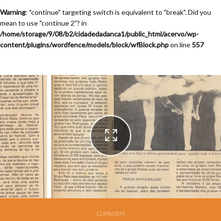
Warning
: "continue" targeting switch is equivalent to "break". Did you
mean to use "continue 2"? in
/home/storage/9/08/b2/cidadedadanca1/public_html/acervo/wp-
content/plugins/wordfence/models/block/wfBlock.php
on line
557
Festival de Dança de Joinville - 7a. Edição - 1989
CLIPAGEM