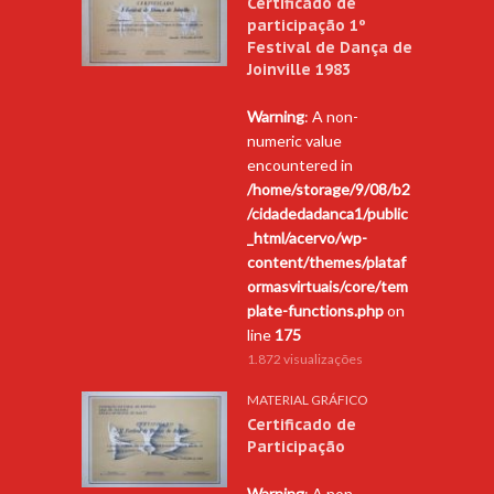
Certificado de
participação 1º
Festival de Dança de
Joinville 1983
Warning
: A non-
numeric value
encountered in
/home/storage/9/08/b2
/cidadedadanca1/public
_html/acervo/wp-
content/themes/plataf
ormasvirtuais/core/tem
plate-functions.php
on
line
175
1.872 visualizações
MATERIAL GRÁFICO
Certificado de
Participação
Warning
: A non-