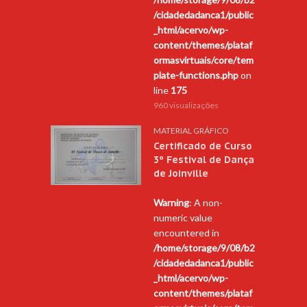
/cidadedadanca1/public
_html/acervo/wp-
content/themes/plataf
ormasvirtuais/core/tem
plate-functions.php
on
line
175
960 visualizações
MATERIAL GRÁFICO
Certificado de Curso
3º Festival de Dança
de Joinville
Warning
: A non-
numeric value
encountered in
/home/storage/9/08/b2
/cidadedadanca1/public
_html/acervo/wp-
content/themes/plataf