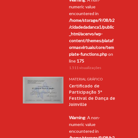
numeric value
encountered in
/home/storage/9/08/b2
/cidadedadanca1/public
_html/acervo/wp-
content/themes/plataf
ormasvirtuais/core/tem
plate-functions.php
on
line
175
1.511 visualizações
MATERIAL GRÁFICO
Certificado de
Participação 3º
Festival de Dança de
Joinville
Warning
: A non-
numeric value
encountered in
/home/storage/9/08/b2