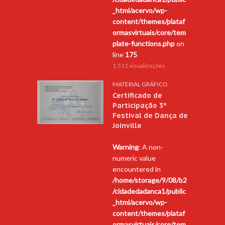
_html/acervo/wp-
content/themes/plataf
ormasvirtuais/core/tem
plate-functions.php
on
line
175
1.511 visualizações
MATERIAL GRÁFICO
Certificado de
Participação 3º
Festival de Dança de
Joinville
Warning
: A non-
numeric value
encountered in
/home/storage/9/08/b2
/cidadedadanca1/public
_html/acervo/wp-
content/themes/plataf
ormasvirtuais/core/tem