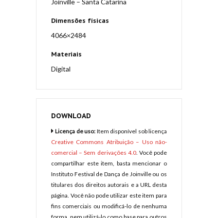
Joinville – Santa Catarina
Dimensões físicas
4066×2484
Materiais
Digital
DOWNLOAD
Licença de uso:
Item disponível sob licença
Creative Commons Atribuição – Uso não-
comercial – Sem derivações 4.0
. Você pode
compartilhar este item, basta mencionar o
Instituto Festival de Dança de Joinville ou os
titulares dos direitos autorais e a URL desta
página. Você não pode utilizar este item para
fins comerciais ou modificá-lo de nenhuma
forma, nem utilizá-lo como base para outros