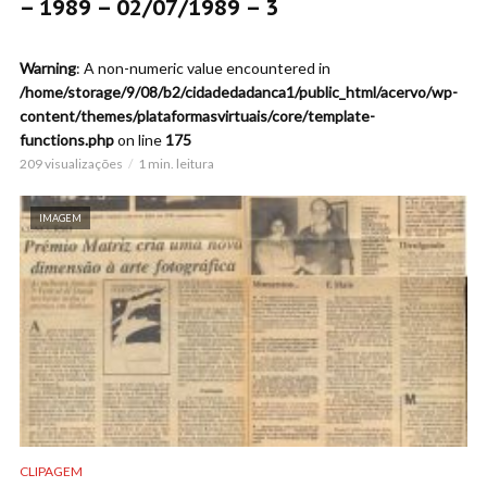
– 1989 – 02/07/1989 – 3
Warning
: A non-numeric value encountered in
/home/storage/9/08/b2/cidadedadanca1/public_html/acervo/wp-
content/themes/plataformasvirtuais/core/template-
functions.php
on line
175
209 visualizações
1 min. leitura
IMAGEM
CLIPAGEM