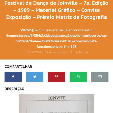
Festival de Dança de Joinville – 7a. Edição
– 1989 – Material Gráfico – Convite
Exposição – Prêmio Matriz de Fotografia
Warning
: A non-numeric value encountered in
/home/storage/9/08/b2/cidadedadanca1/public_html/acervo/wp-
content/themes/plataformasvirtuais/core/template-
functions.php
on line
175
10/05/2023
54 visualizações
1 min. leitura
COMPARTILHAR
DESCRIÇÃO