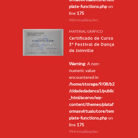
plate-functions.php
on
line
175
960 visualizações
MATERIAL GRÁFICO
Certificado de Curso
3º Festival de Dança
de Joinville
Warning
: A non-
numeric value
encountered in
/home/storage/9/08/b2
/cidadedadanca1/public
_html/acervo/wp-
content/themes/plataf
ormasvirtuais/core/tem
plate-functions.php
on
line
175
934 visualizações