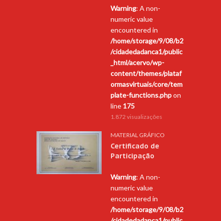
Warning
: A non-
numeric value
encountered in
/home/storage/9/08/b2
/cidadedadanca1/public
_html/acervo/wp-
content/themes/plataf
ormasvirtuais/core/tem
plate-functions.php
on
line
175
1.872 visualizações
MATERIAL GRÁFICO
Certificado de
Participação
Warning
: A non-
numeric value
encountered in
/home/storage/9/08/b2
/cidadedadanca1/public