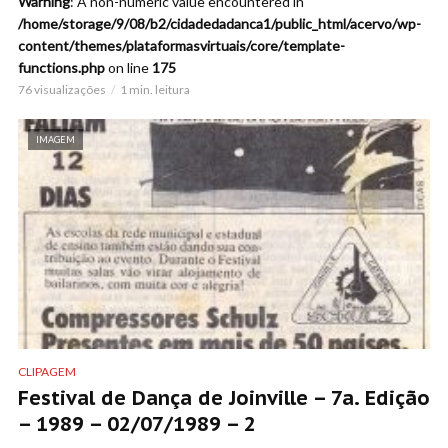
Warning
: A non-numeric value encountered in
/home/storage/9/08/b2/cidadedadanca1/public_html/acervo/wp-
content/themes/plataformasvirtuais/core/template-
functions.php
on line
175
76 visualizações
1 min. leitura
IMAGEM
CLIPAGEM
Festival de Dança de Joinville – 7a. Edição
– 1989 – 02/07/1989 – 2