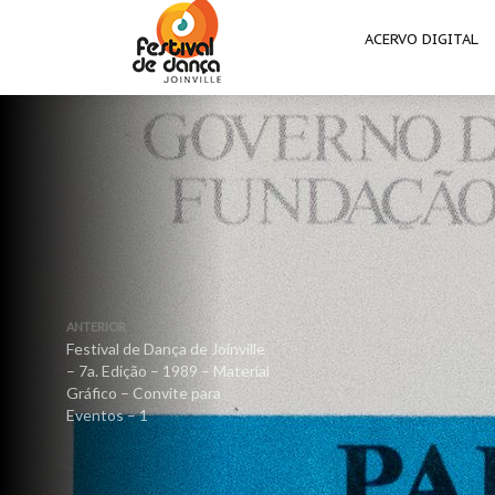
ACERVO DIGITAL
ANTERIOR
Festival de Dança de Joinville
– 7a. Edição – 1989 – Material
Gráfico – Convite para
Eventos – 1