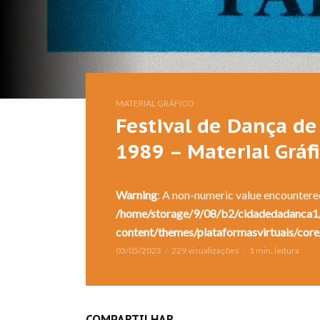
MATERIAL GRÁFICO
Festival de Dança de 
1989 – Material Gráf
Warning
: A non-numeric value encountere
/home/storage/9/08/b2/cidadedadanca1/
content/themes/plataformasvirtuais/core
03/05/2023
229 visualizações
1 min. leitura
COMPARTILHAR