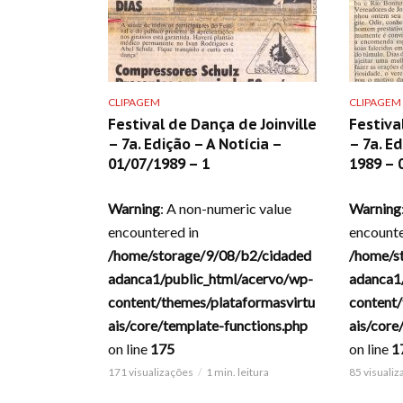
CLIPAGEM
CLIPAGEM
Festival de Dança de Joinville
Festiva
– 7a. Edição – A Notícia –
– 7a. Ed
01/07/1989 – 1
1989 – 
Warning
: A non-numeric value
Warning
encountered in
encounte
/home/storage/9/08/b2/cidaded
/home/s
adanca1/public_html/acervo/wp-
adanca1
content/themes/plataformasvirtu
content/
ais/core/template-functions.php
ais/core
on line
175
on line
1
171 visualizações
1 min. leitura
85 visuali