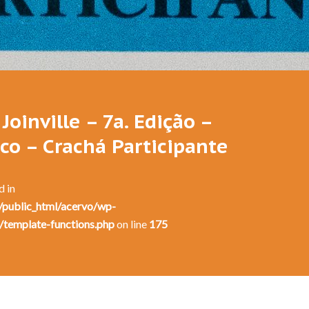
Festival de Dança de Joinville - 7a. Edição - 1989
Joinville – 7a. Edição –
ico – Crachá Participante
d in
public_html/acervo/wp-
/template-functions.php
on line
175