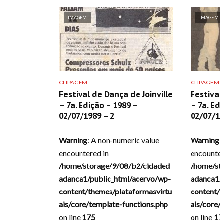
IMAGEM
IMAGEM
CLIPAGEM
CLIPAGEM
Festival de Dança de Joinville
Festiva
– 7a. Edição – 1989 –
– 7a. E
02/07/1989 – 2
02/07/1
Warning
: A non-numeric value
Warning
encountered in
encounte
/home/storage/9/08/b2/cidaded
/home/s
adanca1/public_html/acervo/wp-
adanca1
content/themes/plataformasvirtu
content/
ais/core/template-functions.php
ais/core
on line
175
on line
1