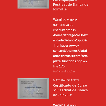
Festival de Dança de
Joinville
Warning
: A non-
numeric value
encountered in
/home/storage/9/08/b2
/cidadedadanca1/public
_html/acervo/wp-
content/themes/plataf
ormasvirtuais/core/tem
plate-functions.php
on
line
175
960 visualizações
MATERIAL GRÁFICO
Certificado de Curso
3º Festival de Dança
de Joinville
Warning
: A non-