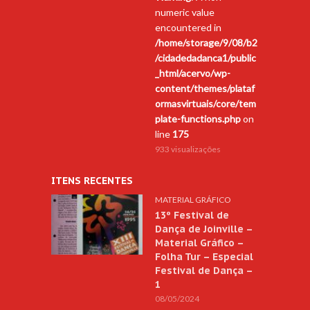
numeric value
encountered in
/home/storage/9/08/b2
/cidadedadanca1/public
_html/acervo/wp-
content/themes/plataf
ormasvirtuais/core/tem
plate-functions.php
on
line
175
933 visualizações
ITENS RECENTES
MATERIAL GRÁFICO
13º Festival de
Dança de Joinville –
Material Gráfico –
Folha Tur – Especial
Festival de Dança –
1
08/05/2024