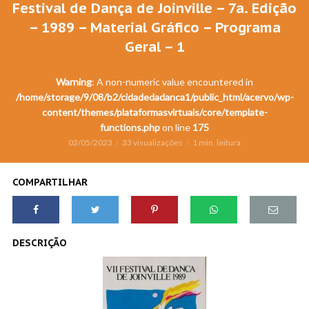
Festival de Dança de Joinville – 7a. Edição
– 1989 – Material Gráfico – Programa
Geral – 1
Warning
: A non-numeric value encountered in
/home/storage/9/08/b2/cidadedadanca1/public_html/acervo/wp-
content/themes/plataformasvirtuais/core/template-
functions.php
on line
175
02/05/2023
33 visualizações
1 min. leitura
COMPARTILHAR
DESCRIÇÃO