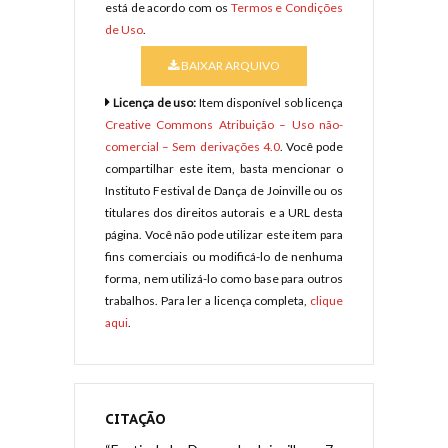
está de acordo com os
Termos e Condições
de Uso
.
BAIXAR ARQUIVO
Licença de uso:
Item disponível sob licença
Creative Commons Atribuição – Uso não-
comercial – Sem derivações 4.0
. Você pode
compartilhar este item, basta mencionar o
Instituto Festival de Dança de Joinville ou os
titulares dos direitos autorais e a URL desta
página. Você não pode utilizar este item para
fins comerciais ou modificá-lo de nenhuma
forma, nem utilizá-lo como base para outros
trabalhos. Para ler a licença completa,
clique
aqui
.
CITAÇÃO