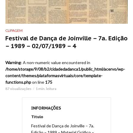
CLIPAGEM
Festival de Dança de Joinville – 7a. Edição
– 1989 – 02/07/1989 – 4
Warning
: A non-numeric value encountered in
/home/storage/9/08/b2/cidadedadanca1/public_html/acervo/wp-
content/themes/plataformasvirtuais/core/template-
functions.php
on line
175
87 visualizações
1 min. leitura
INFORMAÇÕES
Título
Festival de Dança de Joinville – 7a.
Edição – 1989 – Material Gráfico –