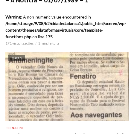
– A Notícia – 01/07/1989 – 1
Warning
: A non-numeric value encountered in
/home/storage/9/08/b2/cidadedadanca1/public_html/acervo/wp-
content/themes/plataformasvirtuais/core/template-
functions.php
on line
175
171 visualizações
1 min. leitura
IMAGEM
CLIPAGEM