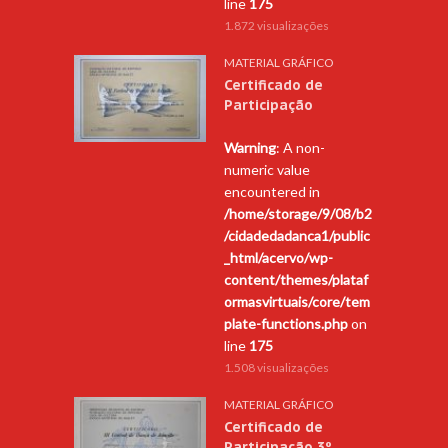
line
175
1.872 visualizações
MATERIAL GRÁFICO
Certificado de
Participação
Warning
: A non-
numeric value
encountered in
/home/storage/9/08/b2
/cidadedadanca1/public
_html/acervo/wp-
content/themes/plataf
ormasvirtuais/core/tem
plate-functions.php
on
line
175
1.508 visualizações
MATERIAL GRÁFICO
Certificado de
Participação 3º