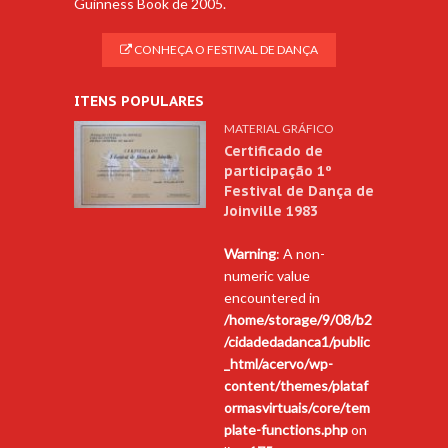
Guinness Book de 2005.
CONHEÇA O FESTIVAL DE DANÇA
ITENS POPULARES
MATERIAL GRÁFICO
Certificado de
participação 1º
Festival de Dança de
Joinville 1983
Warning
: A non-
numeric value
encountered in
/home/storage/9/08/b2
/cidadedadanca1/public
_html/acervo/wp-
content/themes/plataf
ormasvirtuais/core/tem
plate-functions.php
on