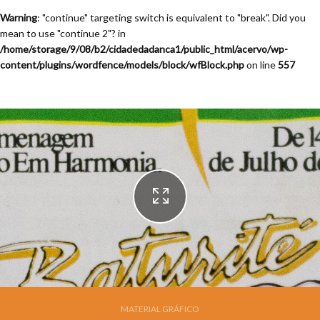
Warning
: "continue" targeting switch is equivalent to "break". Did you
mean to use "continue 2"? in
/home/storage/9/08/b2/cidadedadanca1/public_html/acervo/wp-
content/plugins/wordfence/models/block/wfBlock.php
on line
557
Festival de Dança de Joinville - 7a. Edição - 1989
MATERIAL GRÁFICO