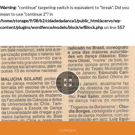
Warning
: "continue" targeting switch is equivalent to "break". Did you
mean to use "continue 2"? in
/home/storage/9/08/b2/cidadedadanca1/public_html/acervo/wp-
content/plugins/wordfence/models/block/wfBlock.php
on line
557
Festival de Dança de Joinville - 7a. Edição - 1989
CLIPAGEM