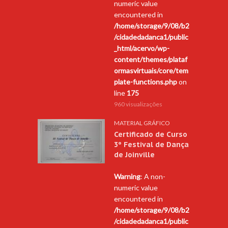
numeric value
encountered in
/home/storage/9/08/b2
/cidadedadanca1/public
_html/acervo/wp-
content/themes/plataf
ormasvirtuais/core/tem
plate-functions.php
on
line
175
960 visualizações
MATERIAL GRÁFICO
Certificado de Curso
3º Festival de Dança
de Joinville
Warning
: A non-
numeric value
encountered in
/home/storage/9/08/b2
/cidadedadanca1/public