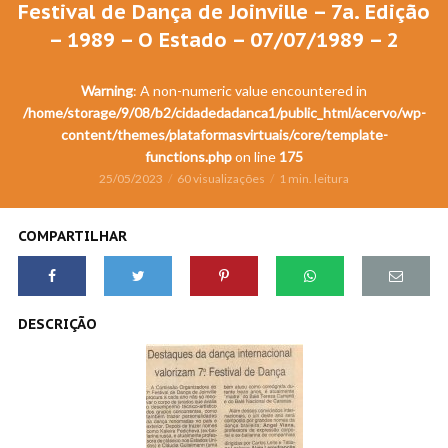
Festival de Dança de Joinville – 7a. Edição
– 1989 – O Estado – 07/07/1989 – 2
Warning
: A non-numeric value encountered in
/home/storage/9/08/b2/cidadedadanca1/public_html/acervo/wp-
content/themes/plataformasvirtuais/core/template-
functions.php
on line
175
25/05/2023
60 visualizações
1 min. leitura
COMPARTILHAR
DESCRIÇÃO