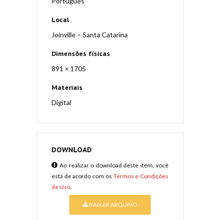
Português
Local
Joinville – Santa Catarina
Dimensões físicas
891 × 1705
Materiais
Digital
DOWNLOAD
Ao realizar o download deste item, você
está de acordo com os
Termos e Condições
de Uso
.
BAIXAR ARQUIVO