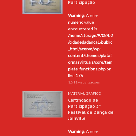
Participação
Warning
: A non-
numeric value
encountered in
/home/storage/9/08/b2
/cidadedadanca1/public
_html/acervo/wp-
content/themes/plataf
ormasvirtuais/core/tem
plate-functions.php
on
line
175
1.511 visualizações
MATERIAL GRÁFICO
Certificado de
Participação 3º
Festival de Dança de
Joinville
Warning
: A non-