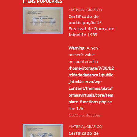
ITENS POPULARES
MATERIAL GRÁFICO
Certificado de
participação 1º
Festival de Dança de
Joinville 1983
Warning
: A non-
numeric value
encountered in
/home/storage/9/08/b2
/cidadedadanca1/public
_html/acervo/wp-
content/themes/plataf
ormasvirtuais/core/tem
plate-functions.php
on
line
175
1.872 visualizações
MATERIAL GRÁFICO
Certificado de