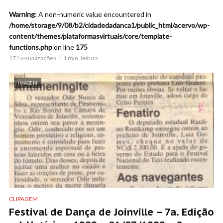
Warning
: A non-numeric value encountered in
/home/storage/9/08/b2/cidadedadanca1/public_html/acervo/wp-
content/themes/plataformasvirtuais/core/template-
functions.php
on line
175
171 visualizações
1 min. leitura
IMAGEM
CLIPAGEM
Festival de Dança de Joinville – 7a. Edição