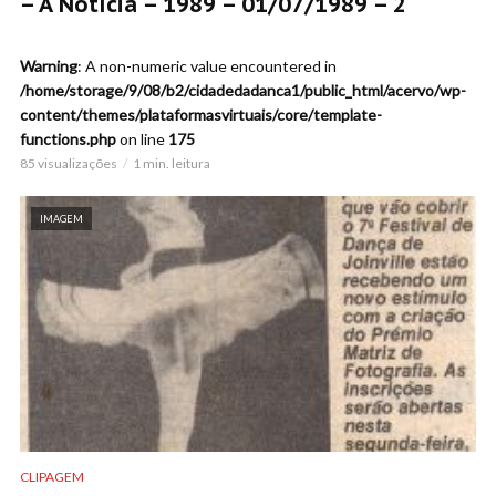
– A Notícia – 1989 – 01/07/1989 – 2
Warning
: A non-numeric value encountered in
/home/storage/9/08/b2/cidadedadanca1/public_html/acervo/wp-
content/themes/plataformasvirtuais/core/template-
functions.php
on line
175
85 visualizações
1 min. leitura
IMAGEM
CLIPAGEM