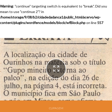
Warning
: "continue" targeting switch is equivalent to "break". Did you
mean to use "continue 2"? in
/home/storage/9/08/b2/cidadedadanca1/public_html/acervo/wp-
content/plugins/wordfence/models/block/wfBlock.php
on line
557
Festival de Dança de Joinville - 9a. Edição - 1991
CLIPAGEM