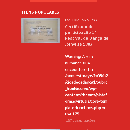
ITENS POPULARES
MATERIAL GRÁFICO
Certificado de
participação 1º
Festival de Dança de
Joinville 1983
Warning
: A non-
numeric value
encountered in
/home/storage/9/08/b2
/cidadedadanca1/public
_html/acervo/wp-
content/themes/plataf
ormasvirtuais/core/tem
plate-functions.php
on
line
175
1.871 visualizações