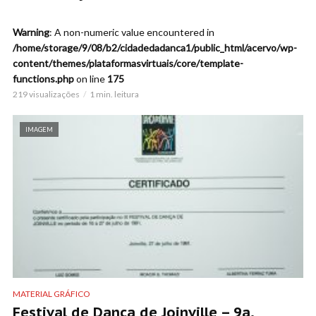
Warning
: A non-numeric value encountered in
/home/storage/9/08/b2/cidadedadanca1/public_html/acervo/wp-
content/themes/plataformasvirtuais/core/template-
functions.php
on line
175
219 visualizações
1 min. leitura
IMAGEM
MATERIAL GRÁFICO
Festival de Dança de Joinville – 9a.