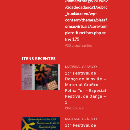
/home/storage/9/08/b2
/cidadedadanca1/public
_html/acervo/wp-
content/themes/plataf
ormasvirtuais/core/tem
plate-functions.php
on
line
175
933 visualizações
ITENS RECENTES
MATERIAL GRÁFICO
13º Festival de
Dança de Joinville –
Material Gráfico –
Folha Tur – Especial
Festival de Dança –
1
08/05/2024
MATERIAL GRÁFICO
13º Festival de