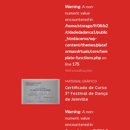
Warning
: A non-
numeric value
encountered in
/home/storage/9/08/b2
/cidadedadanca1/public
_html/acervo/wp-
content/themes/plataf
ormasvirtuais/core/tem
plate-functions.php
on
line
175
960 visualizações
MATERIAL GRÁFICO
Certificado de Curso
3º Festival de Dança
de Joinville
Warning
: A non-
numeric value
encountered in