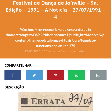
Festival de Dança de Joinville – 9a.
Edição – 1991 – A Notícia – 27/07/1991 –
4
Warning
: A non-numeric value encountered in
/home/storage/9/08/b2/cidadedadanca1/public_html/acervo/wp-
content/themes/plataformasvirtuais/core/template-
functions.php
on line
175
12/08/2023
38 visualizações
1 min. leitura
COMPARTILHAR
DESCRIÇÃO