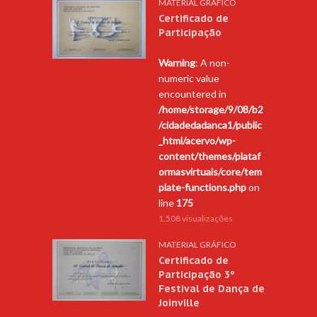
MATERIAL GRÁFICO
Certificado de
Participação
Warning
: A non-
numeric value
encountered in
/home/storage/9/08/b2
/cidadedadanca1/public
_html/acervo/wp-
content/themes/plataf
ormasvirtuais/core/tem
plate-functions.php
on
line
175
1.508 visualizações
MATERIAL GRÁFICO
Certificado de
Participação 3º
Festival de Dança de
Joinville