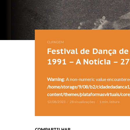
CLIPAGEM
Festival de Dança de 
1991 – A Notícia – 2
Warning
: A non-numeric value encountere
/home/storage/9/08/b2/cidadedadanca1/
content/themes/plataformasvirtuais/core
12/08/2023
28 visualizações
1 min. leitura
COMPARTILHAR