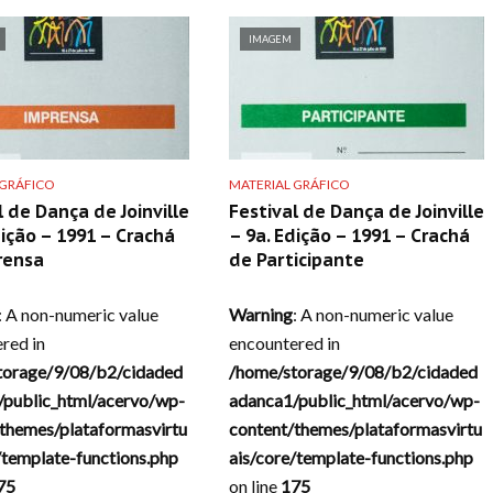
IMAGEM
 GRÁFICO
MATERIAL GRÁFICO
l de Dança de Joinville
Festival de Dança de Joinville
dição – 1991 – Crachá
– 9a. Edição – 1991 – Crachá
rensa
de Participante
: A non-numeric value
Warning
: A non-numeric value
red in
encountered in
torage/9/08/b2/cidaded
/home/storage/9/08/b2/cidaded
/public_html/acervo/wp-
adanca1/public_html/acervo/wp-
themes/plataformasvirtu
content/themes/plataformasvirtu
/template-functions.php
ais/core/template-functions.php
75
on line
175