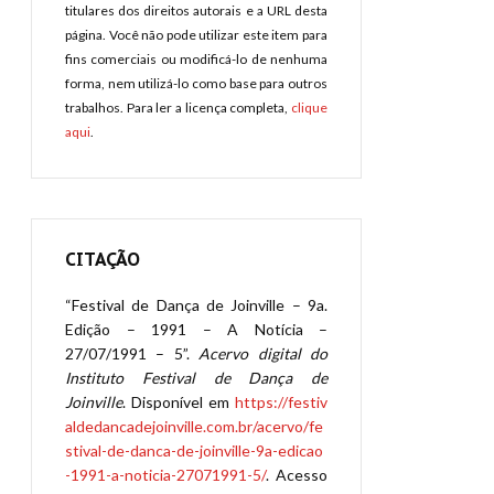
titulares dos direitos autorais e a URL desta
página. Você não pode utilizar este item para
fins comerciais ou modificá-lo de nenhuma
forma, nem utilizá-lo como base para outros
trabalhos. Para ler a licença completa,
clique
aqui
.
CITAÇÃO
“Festival de Dança de Joinville – 9a.
Edição – 1991 – A Notícia –
27/07/1991 – 5”.
Acervo digital do
Instituto Festival de Dança de
Joinville
. Disponível em
https://festiv
aldedancadejoinville.com.br/acervo/fe
stival-de-danca-de-joinville-9a-edicao
-1991-a-noticia-27071991-5/
. Acesso