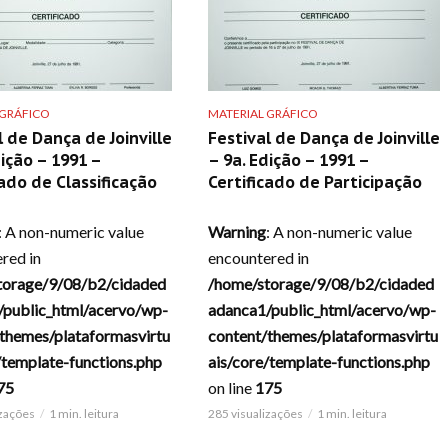
 GRÁFICO
MATERIAL GRÁFICO
l de Dança de Joinville
Festival de Dança de Joinville
dição – 1991 –
– 9a. Edição – 1991 –
cado de Classificação
Certificado de Participação
: A non-numeric value
Warning
: A non-numeric value
red in
encountered in
torage/9/08/b2/cidaded
/home/storage/9/08/b2/cidaded
/public_html/acervo/wp-
adanca1/public_html/acervo/wp-
themes/plataformasvirtu
content/themes/plataformasvirtu
/template-functions.php
ais/core/template-functions.php
75
on line
175
izações
1 min. leitura
285 visualizações
1 min. leitura