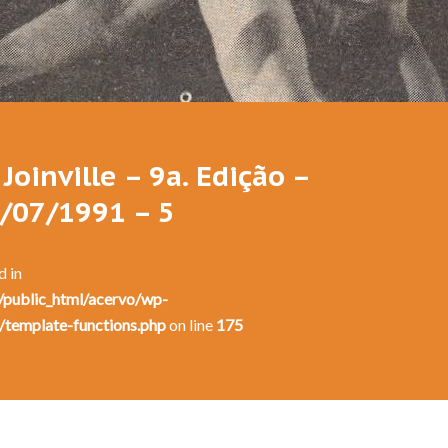
Festival de Dança de Joinville - 9a. Edição - 1991
Joinville – 9a. Edição –
7/07/1991 – 5
d in
public_html/acervo/wp-
/template-functions.php
on line
175