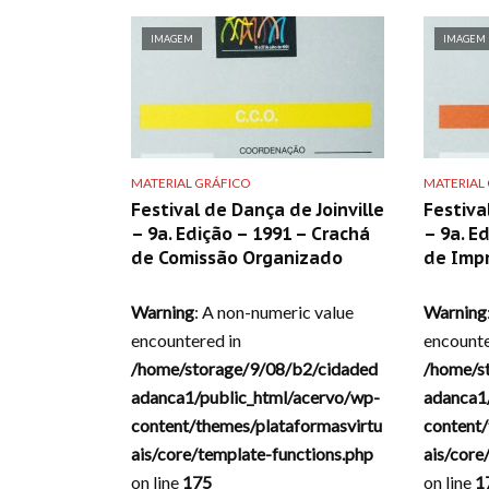
IMAGEM
IMAGEM
MATERIAL GRÁFICO
MATERIAL
Festival de Dança de Joinville
Festiva
– 9a. Edição – 1991 – Crachá
– 9a. E
de Comissão Organizado
de Imp
Warning
: A non-numeric value
Warning
encountered in
encounte
/home/storage/9/08/b2/cidaded
/home/s
adanca1/public_html/acervo/wp-
adanca1
content/themes/plataformasvirtu
content/
ais/core/template-functions.php
ais/core
on line
175
on line
1