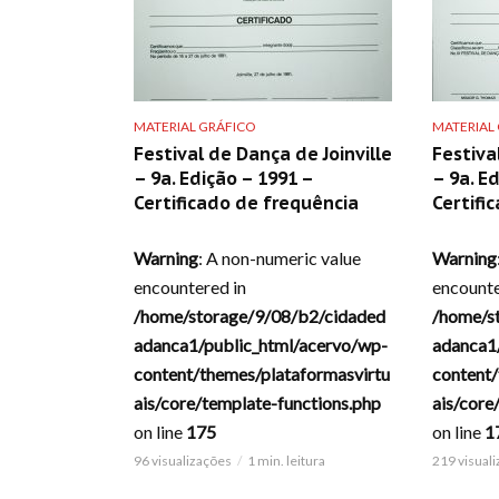
MATERIAL GRÁFICO
MATERIAL
Festival de Dança de Joinville
Festiva
– 9a. Edição – 1991 –
– 9a. E
Certificado de frequência
Certifi
Warning
: A non-numeric value
Warning
encountered in
encounte
/home/storage/9/08/b2/cidaded
/home/s
adanca1/public_html/acervo/wp-
adanca1
content/themes/plataformasvirtu
content/
ais/core/template-functions.php
ais/core
on line
175
on line
1
96 visualizações
1 min. leitura
219 visual