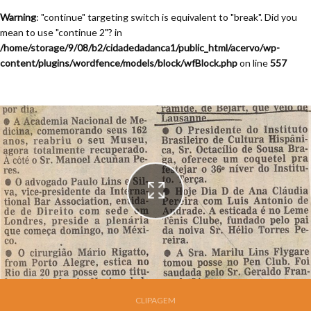
Warning
: "continue" targeting switch is equivalent to "break". Did you
mean to use "continue 2"? in
/home/storage/9/08/b2/cidadedadanca1/public_html/acervo/wp-
content/plugins/wordfence/models/block/wfBlock.php
on line
557
Festival de Dança de Joinville - 9a. Edição - 1991
CLIPAGEM