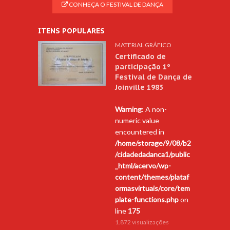
CONHEÇA O FESTIVAL DE DANÇA
ITENS POPULARES
MATERIAL GRÁFICO
Certificado de
participação 1º
Festival de Dança de
Joinville 1983
Warning
: A non-
numeric value
encountered in
/home/storage/9/08/b2
/cidadedadanca1/public
_html/acervo/wp-
content/themes/plataf
ormasvirtuais/core/tem
plate-functions.php
on
line
175
1.872 visualizações