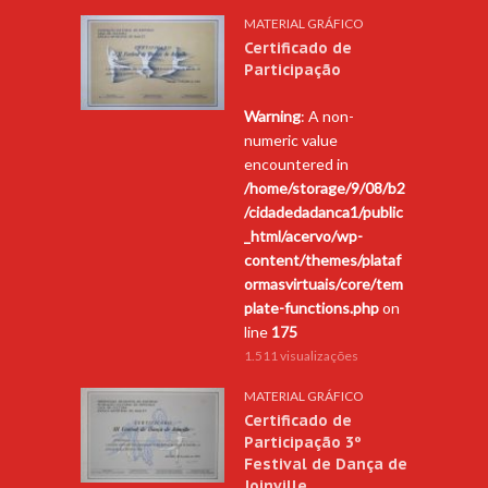
MATERIAL GRÁFICO
Certificado de
Participação
Warning
: A non-
numeric value
encountered in
/home/storage/9/08/b2
/cidadedadanca1/public
_html/acervo/wp-
content/themes/plataf
ormasvirtuais/core/tem
plate-functions.php
on
line
175
1.511 visualizações
MATERIAL GRÁFICO
Certificado de
Participação 3º
Festival de Dança de
Joinville