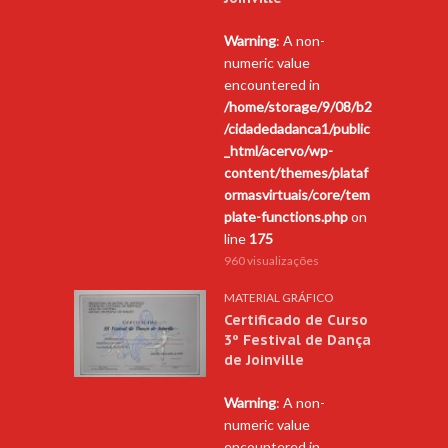
Warning
: A non-
numeric value
encountered in
/home/storage/9/08/b2
/cidadedadanca1/public
_html/acervo/wp-
content/themes/plataf
ormasvirtuais/core/tem
plate-functions.php
on
line
175
960 visualizações
MATERIAL GRÁFICO
Certificado de Curso
3º Festival de Dança
de Joinville
Warning
: A non-
numeric value
encountered in