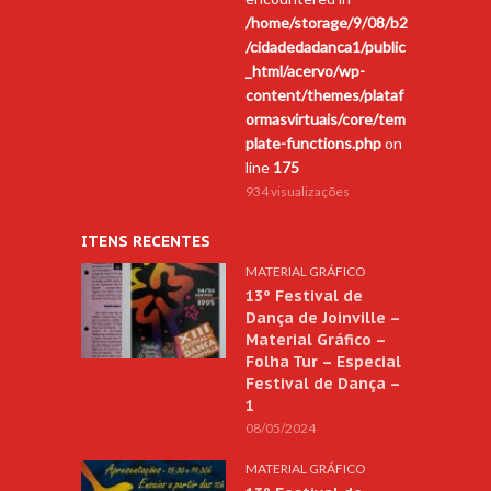
/home/storage/9/08/b2
/cidadedadanca1/public
_html/acervo/wp-
content/themes/plataf
ormasvirtuais/core/tem
plate-functions.php
on
line
175
934 visualizações
ITENS RECENTES
MATERIAL GRÁFICO
13º Festival de
Dança de Joinville –
Material Gráfico –
Folha Tur – Especial
Festival de Dança –
1
08/05/2024
MATERIAL GRÁFICO