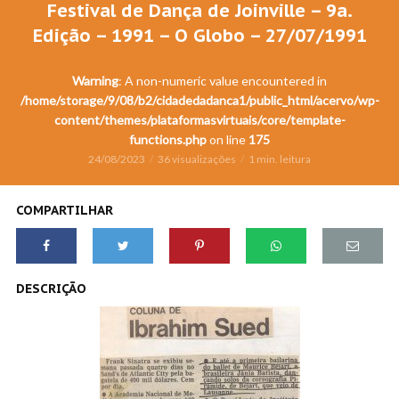
Festival de Dança de Joinville – 9a.
Edição – 1991 – O Globo – 27/07/1991
Warning
: A non-numeric value encountered in
/home/storage/9/08/b2/cidadedadanca1/public_html/acervo/wp-
content/themes/plataformasvirtuais/core/template-
functions.php
on line
175
24/08/2023
36 visualizações
1 min. leitura
COMPARTILHAR
DESCRIÇÃO