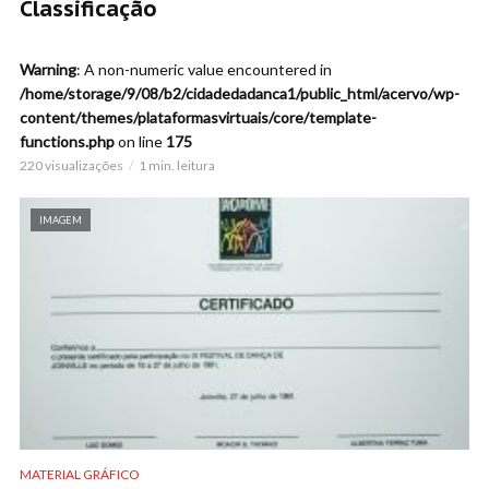
Classificação
Warning
: A non-numeric value encountered in
/home/storage/9/08/b2/cidadedadanca1/public_html/acervo/wp-
content/themes/plataformasvirtuais/core/template-
functions.php
on line
175
220 visualizações
1 min. leitura
IMAGEM
MATERIAL GRÁFICO