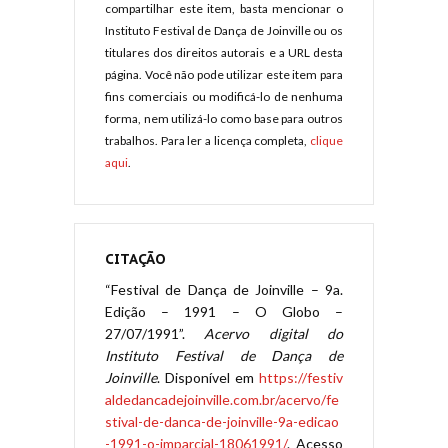
compartilhar este item, basta mencionar o
Instituto Festival de Dança de Joinville ou os
titulares dos direitos autorais e a URL desta
página. Você não pode utilizar este item para
fins comerciais ou modificá-lo de nenhuma
forma, nem utilizá-lo como base para outros
trabalhos. Para ler a licença completa,
clique
aqui
.
CITAÇÃO
“Festival de Dança de Joinville – 9a.
Edição – 1991 – O Globo –
27/07/1991”.
Acervo digital do
Instituto Festival de Dança de
Joinville
. Disponível em
https://festiv
aldedancadejoinville.com.br/acervo/fe
stival-de-danca-de-joinville-9a-edicao
-1991-o-imparcial-18061991/
. Acesso