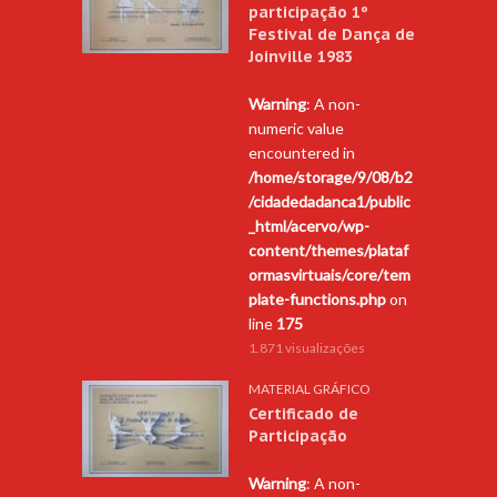
participação 1º
Festival de Dança de
Joinville 1983
Warning
: A non-
numeric value
encountered in
/home/storage/9/08/b2
/cidadedadanca1/public
_html/acervo/wp-
content/themes/plataf
ormasvirtuais/core/tem
plate-functions.php
on
line
175
1.871 visualizações
MATERIAL GRÁFICO
Certificado de
Participação
Warning
: A non-