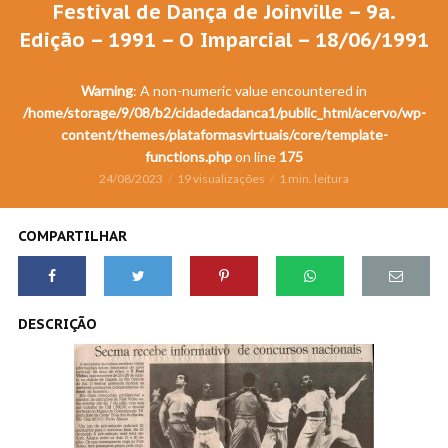
Festival de Dança de Joinville – 9a.
Edição – 1991 – O Imparcial – 18/06/1991
Warning
: A non-numeric value encountered in
/home/storage/9/08/b2/cidadedadanca1/public_html/acervo/wp-
content/themes/plataformasvirtuais/core/template-
functions.php
on line
175
24/08/2023
19 visualizações
1 min. leitura
COMPARTILHAR
DESCRIÇÃO