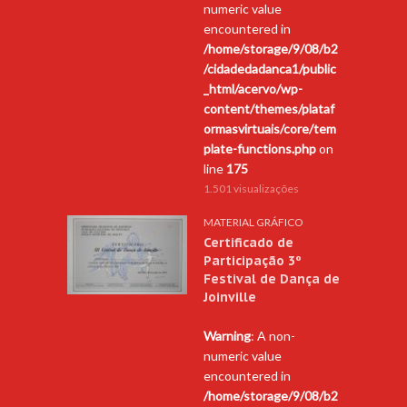
numeric value
encountered in
/home/storage/9/08/b2
/cidadedadanca1/public
_html/acervo/wp-
content/themes/plataf
ormasvirtuais/core/tem
plate-functions.php
on
line
175
1.501 visualizações
MATERIAL GRÁFICO
Certificado de
Participação 3º
Festival de Dança de
Joinville
Warning
: A non-
numeric value
encountered in
/home/storage/9/08/b2