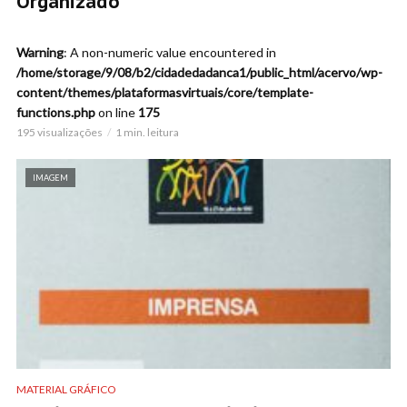
Organizado
Warning
: A non-numeric value encountered in
/home/storage/9/08/b2/cidadedadanca1/public_html/acervo/wp-
content/themes/plataformasvirtuais/core/template-
functions.php
on line
175
195 visualizações
1 min. leitura
IMAGEM
MATERIAL GRÁFICO