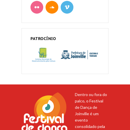
PATROCÍNIO
Dentro ou fora do
palco, o Festival
de Dança de
Joinville é um
evento
consolidado pela