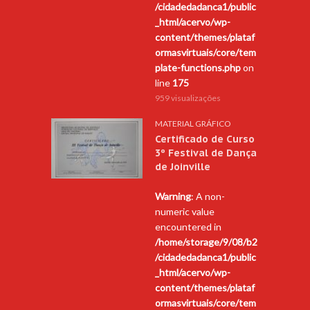
/cidadedadanca1/public
_html/acervo/wp-
content/themes/plataf
ormasvirtuais/core/tem
plate-functions.php
on
line
175
959 visualizações
MATERIAL GRÁFICO
Certificado de Curso
3º Festival de Dança
de Joinville
Warning
: A non-
numeric value
encountered in
/home/storage/9/08/b2
/cidadedadanca1/public
_html/acervo/wp-
content/themes/plataf
ormasvirtuais/core/tem