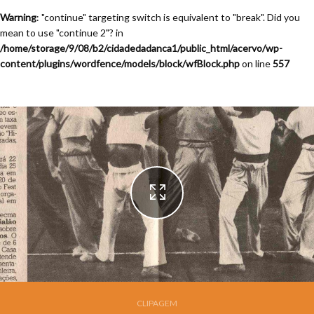
Warning
: "continue" targeting switch is equivalent to "break". Did you
mean to use "continue 2"? in
/home/storage/9/08/b2/cidadedadanca1/public_html/acervo/wp-
content/plugins/wordfence/models/block/wfBlock.php
on line
557
LEAD Technologies Inc. V1.01
CLIPAGEM