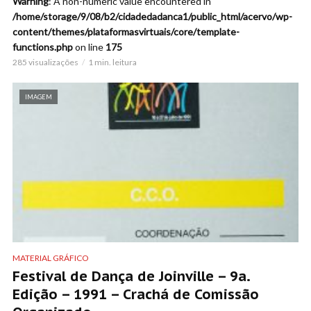
Warning
: A non-numeric value encountered in
/home/storage/9/08/b2/cidadedadanca1/public_html/acervo/wp-
content/themes/plataformasvirtuais/core/template-
functions.php
on line
175
285 visualizações
1 min. leitura
IMAGEM
MATERIAL GRÁFICO
Festival de Dança de Joinville – 9a.
Edição – 1991 – Crachá de Comissão