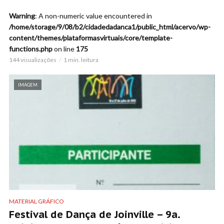
Warning
: A non-numeric value encountered in
/home/storage/9/08/b2/cidadedadanca1/public_html/acervo/wp-
content/themes/plataformasvirtuais/core/template-
functions.php
on line
175
144 visualizações
1 min. leitura
IMAGEM
MATERIAL GRÁFICO
Festival de Dança de Joinville – 9a.