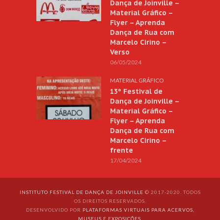
Dança de Joinville –
Material Gráfico –
Flyer – Aprenda
Dança de Rua com
Marcelo Cirino –
Verso
06/05/2024
MATERIAL GRÁFICO
13º Festival de
Dança de Joinville –
Material Gráfico –
Flyer – Aprenda
Dança de Rua com
Marcelo Cirino –
frente
17/04/2024
INSTITUTO FESTIVAL DE DANÇA DE JOINVILLE
© 2017-2020. TODOS
OS DIREITOS RESERVADOS.
DESENVOLVIDO POR
PLATAFORMAS VIRTUAIS PARA ACERVOS,
MUSEUS E EXPOSIÇÕES
.