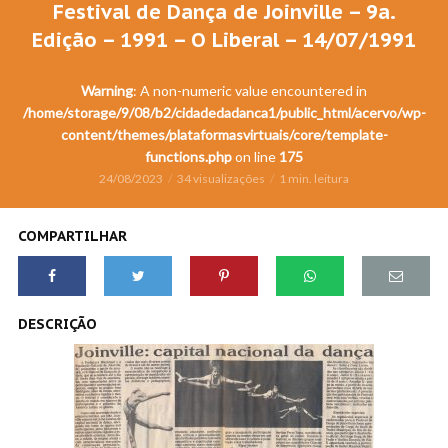
Festival de Dança de Joinville – 9a.
Edição – 1991 – O Liberal – 14/07/1991
Warning
: A non-numeric value encountered in
/home/storage/9/08/b2/cidadedadanca1/public_html/acervo/wp-
content/themes/plataformasvirtuais/core/template-
functions.php
on line
175
24/08/2023
34 visualizações
1 min. leitura
COMPARTILHAR
DESCRIÇÃO