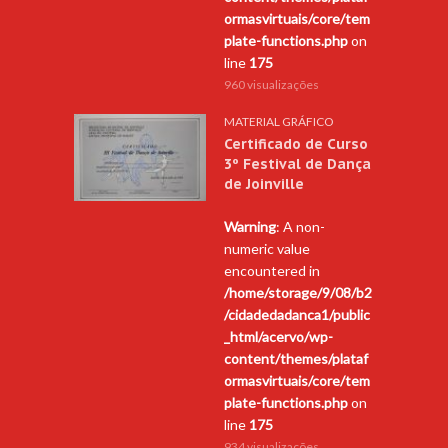
ormasvirtuais/core/tem
plate-functions.php
on
line
175
960 visualizações
MATERIAL GRÁFICO
Certificado de Curso
3º Festival de Dança
de Joinville
Warning
: A non-
numeric value
encountered in
/home/storage/9/08/b2
/cidadedadanca1/public
_html/acervo/wp-
content/themes/plataf
ormasvirtuais/core/tem
plate-functions.php
on
line
175
934 visualizações