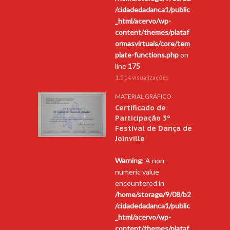
/cidadedadanca1/public
_html/acervo/wp-
content/themes/plataf
ormasvirtuais/core/tem
plate-functions.php
on
line
175
1.514 visualizações
MATERIAL GRÁFICO
Certificado de
Participação 3º
Festival de Dança de
Joinville
Warning
: A non-
numeric value
encountered in
/home/storage/9/08/b2
/cidadedadanca1/public
_html/acervo/wp-
content/themes/plataf