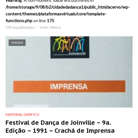
Warning
: A non-numeric value encountered in
/home/storage/9/08/b2/cidadedadanca1/public_html/acervo/wp-
content/themes/plataformasvirtuais/core/template-
functions.php
on line
175
195 visualizações
1 min. leitura
IMAGEM
MATERIAL GRÁFICO
Festival de Dança de Joinville – 9a.
Edição – 1991 – Crachá de Imprensa