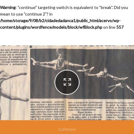
Warning
: "continue" targeting switch is equivalent to "break". Did you
mean to use "continue 2"? in
/home/storage/9/08/b2/cidadedadanca1/public_html/acervo/wp-
content/plugins/wordfence/models/block/wfBlock.php
on line
557
Festival de Dança de Joinville - 9a. Edição - 1991
CLIPAGEM