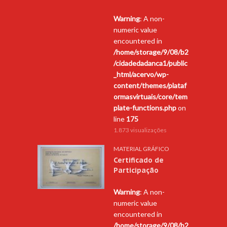
Warning
: A non-
numeric value
encountered in
/home/storage/9/08/b2
/cidadedadanca1/public
_html/acervo/wp-
content/themes/plataf
ormasvirtuais/core/tem
plate-functions.php
on
line
175
1.873 visualizações
MATERIAL GRÁFICO
Certificado de
Participação
Warning
: A non-
numeric value
encountered in
/home/storage/9/08/b2